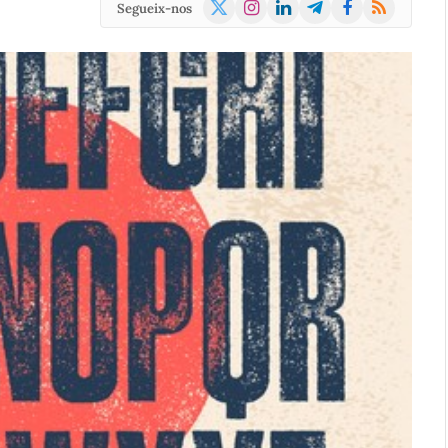
X
Instagram
LinkedIn
Telegram
Facebook
RSS
Segueix-nos
(Twitter)