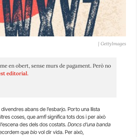
| GettyImages
me en obert, sense murs de pagament. Però no
st editorial.
ivendres abans de l’esbarjo. Porto una llista
ltres coses, que
amfi
significa tots dos i per això
l’escena des dels dos costats.
Doncs d’una banda
 recordem que
bio
vol dir vida. Per això,