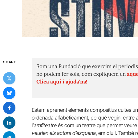
SHARE
Som una Fundació que exercim el periodis
ho podem fer sols, com expliquem en
aque
Clica aquí i ajuda'ns!
Estem aprenent elements compositius cultes un d
ordenada alfabèticament, perquè vegin, entre a
l’
amfiteatre
és com un teatre que permet veure 
veurien els actors d’esquena
, em diu I. També