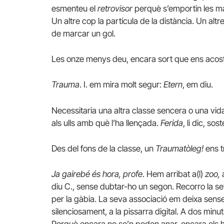
esmenteu el
retrovisor
perquè s’emportin les m
Un altre cop la partícula de la distància. Un alt
de marcar un gol.
Les onze menys deu, encara sort que ens acoste
Trauma
. I. em mira molt segur:
Etern
, em diu.
Necessitaria una altra classe sencera o una v
als ulls amb què l’ha llençada.
Ferida
, li dic, so
Des del fons de la classe, un
Traumatòleg!
ens t
Ja gairebé és hora, profe
. Hem arribat a(l)
zoo,
a
diu C., sense dubtar-ho un segon. Recorro la se
per la gàbia. La seva associació em deixa sens
silenciosament, a la pissarra digital. A dos min
Perquè encara no se’n poden anar, encara els 