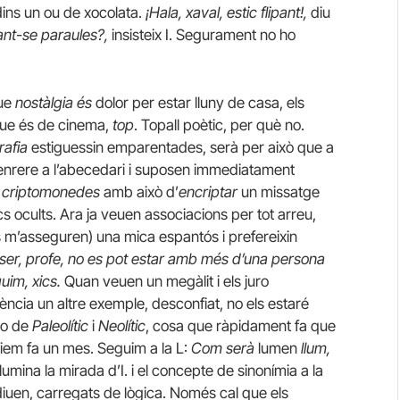
dins un ou de xocolata.
¡Hala, xaval, estic flipant!,
diu
ant-se paraules?,
insisteix I. Segurament no ho
que
nostàlgia és
dolor per estar lluny de casa, els
que és de cinema,
top
. Topall poètic, per què no.
rafia
estiguessin emparentades, serà per això que a
enrere a l’abecedari i suposen immediatament
s
criptomonedes
amb això d’
encriptar
un missatge
s ocults. Ara ja veuen associacions per tot arreu,
 m’asseguren) una mica espantós i prefereixin
 ser, profe, no es pot estar amb més d’una persona
guim, xics.
Quan veuen un megàlit i els juro
cia un altre exemple, desconfiat, no els estaré
lo de
Paleolític
i
Neolític
, cosa que ràpidament fa que
em fa un mes. Seguim a la L:
Com serà
lumen
llum,
·lumina la mirada d’I. i el concepte de sinonímia a la
uen, carregats de lògica. Només cal que els