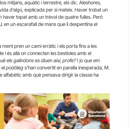
s mitjans, aquàtic i terrestre, els dic. Aleshores,
a vida d’algú, explicada per si mateix. Haver trobat un
haver topat amb un trèvol de quatre fulles.
Però
 J. en un escarafall de mans que li despentina el
 ment pren un camí erràtic i els porta fins a les
de
i és allà on connecten les bestioles amb el
uè els galindons es diuen així, profe?
I jo que em
i el
podòleg
s’han convertit en parella inesperada, M.
e alfabètic amb què pensava dirigir la classe ha