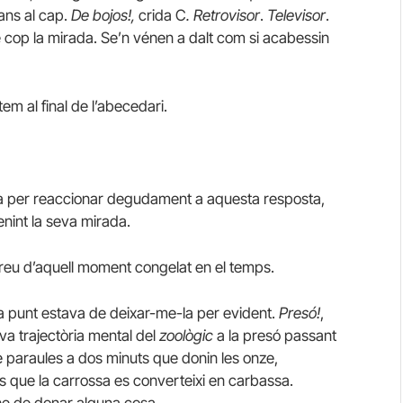
ans al cap.
De bojos!,
crida C
. Retrovisor
.
Televisor
.
re cop la mirada. Se’n vénen a dalt com si acabessin
m al final de l’abecedari.
ida per reaccionar degudament a aquesta resposta,
stenint la seva mirada.
reu d’aquell moment congelat en el temps.
 punt estava de deixar-me-la per evident.
Presó!
,
va trajectòria mental del
zoològic
a la presó passant
e paraules a dos minuts que donin les onze,
uts que la carrossa es converteixi en carbassa.
he de donar alguna cosa.