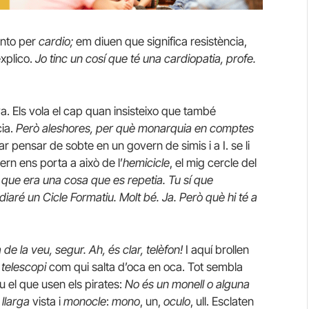
unto per
cardio;
em diuen que significa resistència,
explico.
Jo tinc un cosí que té una cardiopatia, profe.
a. Els vola el cap quan insisteixo que també
cia.
Però aleshores, per què monarquia en comptes
ar pensar de sobte en un govern de simis i a I. se li
vern ens porta a això de l’
hemicicle
, el mig cercle del
 que era una cosa que es repetia. Tu sí que
tudiaré un Cicle Formatiu. Molt bé. Ja. Però què hi té a
de la veu, segur. Ah, és clar, telèfon!
I aquí brollen
l
telescopi
com qui salta d’oca en oca. Tot sembla
 el que usen els pirates:
No és un monell o alguna
e
llarga
vista i
monocle
:
mono
, un,
oculo
, ull. Esclaten