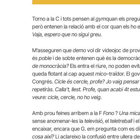
Torno a la C i tots pensen al
gym
quan els preg
però entenen la relació amb el cor quan els ho 
Vaja, espero que no sigui greu.
M’asseguren que
demo
vol dir videojoc de prov
és
poble
i de sobte entenen què és la democrà
de monocràcia?
Els entra el riure, no poden evit
queda flotant al cap aquest
mico
–traïdor. El go
Congrés.
Cicle és cercle, profe? Jo vaig pensar
repetiràs. Calla’t, llest. Profe, quan acabi 4t es
veure: cicle, cercle, no ho veig
.
Amb prou feines arribem a la F
Fono
?
Una mica 
sense anomenar-les la
televisió
, el
teletreball
i e
encaixar, encara que G. em pregunta com es diu
cosa així?
Li aclareixo la confusió entre ullera d