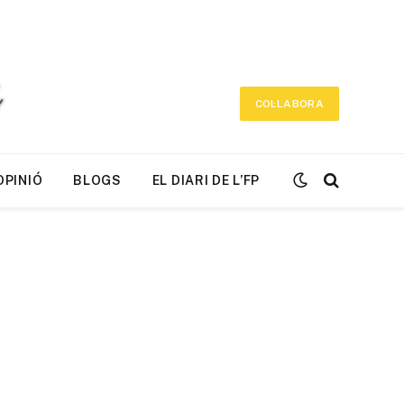
COL·LABORA
OPINIÓ
BLOGS
EL DIARI DE L’FP