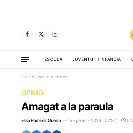
Facebook
X
Instagram
(Twitter)
ESCOLA
JOVENTUT I INFÀNCIA
Inici
»
Amagat a la paraula
OPINIÓ
Amagat a la paraula
Elisa Ramírez Guerra
15 - gener - 2026 · 02:22
5 