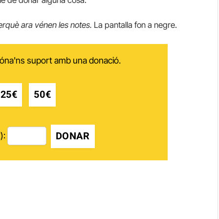
erquè ara vénen les notes.
La pantalla fon a negre.
 dóna'ns suport amb una donació.
25€
50€
DONAR
):