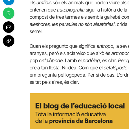
els
amfibis
són els animals que poden viure als do
entenen que
autobiografia
sigui la història de l
compost de tres termes els sembla gairebé com 
aleshores, les paraules no són aleatòries!
, crida
serrell.
Quan els pregunto què significa
antropo,
la seva
aranyes, però els aclareixo que això és
artropo
pop
cefalòpode
. I amb el
podòleg
, és clar.
Per q
creia tan llesta. Ni idea. Com que el
cefalòpode
em pregunta pel logopeda. Per si de cas. L’ordr
saltat pels aires, és clar.