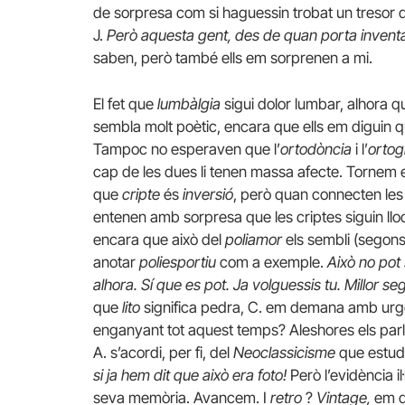
de sorpresa com si haguessin trobat un tresor 
J.
Però aquesta gent, des de quan porta invent
saben, però també ells em sorprenen a mi.
El fet que
lumbàlgia
sigui dolor lumbar, alhora 
sembla molt poètic, encara que ells em diguin 
Tampoc no esperaven que l’
ortodòncia
i l’
ortog
cap de les dues li tenen massa afecte. Tornem 
que
cripte
és
inversió
, però quan connecten le
entenen amb sorpresa que les criptes siguin lloc
encara que això del
poliamor
els sembli (segons
anotar
poliesportiu
com a exemple.
Això no pot
alhora. Sí que es pot. Ja volguessis tu. Millor se
que
lito
significa pedra, C. em demana amb urgèn
enganyant tot aquest temps? Aleshores els par
A. s’acordi, per fi, del
Neoclassicisme
que estudi
si ja hem dit que això era foto!
Però l’evidència il
seva memòria. Avancem. I
retro
?
Vintage,
em di