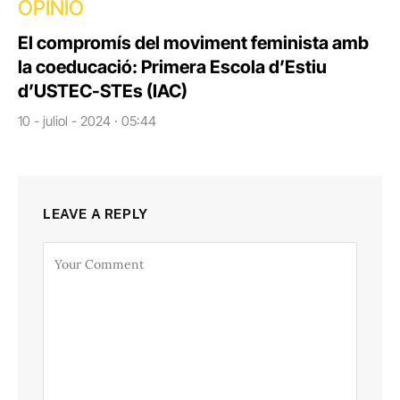
OPINIÓ
El compromís del moviment feminista amb
la coeducació: Primera Escola d’Estiu
d’USTEC-STEs (IAC)
10 - juliol - 2024 · 05:44
LEAVE A REPLY