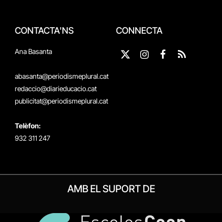
CONTACTA'NS
CONNECTA
Ana Basanta
X
Instagram
Facebook
RSS
(Twitter)
abasanta@periodismeplural.cat
redaccio@diarieducacio.cat
publicitat@periodismeplural.cat
Telèfon:
932 311 247
AMB EL SUPORT DE