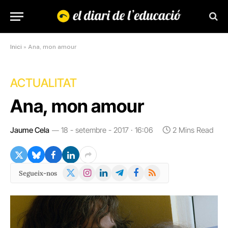
Inici
»
Ana, mon amour
ACTUALITAT
Ana, mon amour
Jaume Cela
18 - setembre - 2017 · 16:06
2 Mins Read
X
Instagram
LinkedIn
Telegram
Facebook
RSS
Segueix-nos
(Twitter)