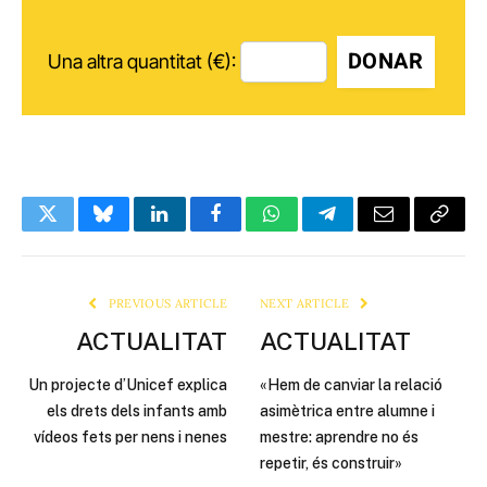
DONAR
Una altra quantitat (€):
Twitter
Bluesky
LinkedIn
Facebook
WhatsApp
Telegram
Email
Copy
Link
PREVIOUS ARTICLE
NEXT ARTICLE
ACTUALITAT
ACTUALITAT
Un projecte d’Unicef explica
«Hem de canviar la relació
els drets dels infants amb
asimètrica entre alumne i
vídeos fets per nens i nenes
mestre: aprendre no és
repetir, és construir»