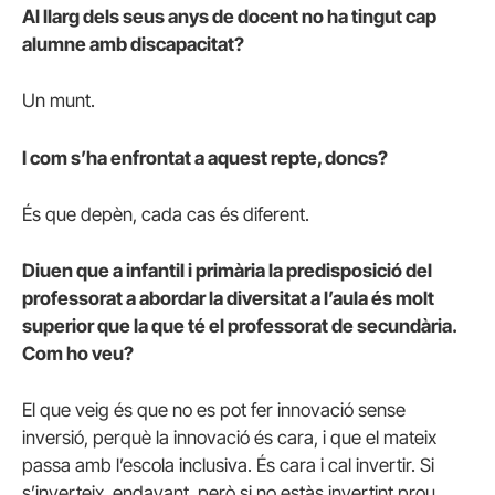
Al llarg dels seus anys de docent no ha tingut cap
alumne amb discapacitat?
Un munt.
I com s’ha enfrontat a aquest repte, doncs?
És que depèn, cada cas és diferent.
Diuen que a infantil i primària la predisposició del
professorat a abordar la diversitat a l’aula és molt
superior que la que té el professorat de secundària.
Com ho veu?
El que veig és que no es pot fer innovació sense
inversió, perquè la innovació és cara, i que el mateix
passa amb l’escola inclusiva. És cara i cal invertir. Si
s’inverteix, endavant, però si no estàs invertint prou