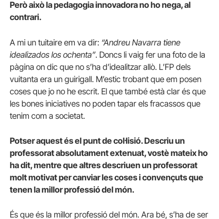
Però això la pedagogia innovadora no ho nega, al
contrari.
A mi un tuitaire em va dir:
“Andreu Navarra tiene
idealizados los ochenta”
. Doncs li vaig fer una foto de la
pàgina on dic que no s’ha d’idealitzar allò. L’FP dels
vuitanta era un guirigall. M’estic trobant que em posen
coses que jo no he escrit. El que també està clar és que
les bones iniciatives no poden tapar els fracassos que
tenim com a societat.
Potser aquest és el punt de col·lisió. Descriu un
professorat absolutament extenuat, vostè mateix ho
ha dit, mentre que altres descriuen un professorat
molt motivat per canviar les coses i convençuts que
tenen la millor professió del món.
És que és la millor professió del món. Ara bé, s’ha de ser