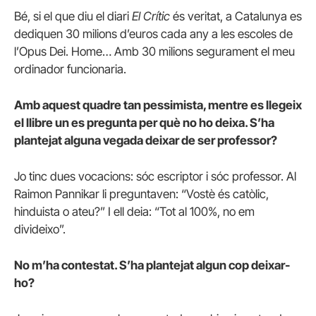
Bé, si el que diu el diari
El Crític
és veritat, a Catalunya es
dediquen 30 milions d’euros cada any a les escoles de
l’Opus Dei. Home… Amb 30 milions segurament el meu
ordinador funcionaria.
Amb aquest quadre tan pessimista, mentre es llegeix
el llibre un es pregunta per què no ho deixa. S’ha
plantejat alguna vegada deixar de ser professor?
Jo tinc dues vocacions: sóc escriptor i sóc professor. Al
Raimon Pannikar li preguntaven: “Vostè és catòlic,
hinduista o ateu?” I ell deia: “Tot al 100%, no em
divideixo”.
No m’ha contestat. S’ha plantejat algun cop deixar-
ho?