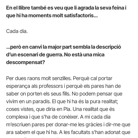
En el llibre també es veu que li agrada la seva feina i
que hi ha moments molt satisfactoris…
Cada dia.
…però en canvi la major part sembla la descripció
d’un escenari de guerra. No està una mica
descompensat?
Per dues raons molt senzilles. Perquè cal portar
esperança als professors i perquè els pares han de
saber on porten els seus fills. No podem pensar que
vivim en un paradís. El que hi ha és la pura realitat;
coses vistes, que diria en Pla. Una realitat que és
complexa i que s’ha de conèixer. A mi cada dia
m’escriuen pares per donar-me les gràcies i dir-me que
ara sabem el que hi ha. A les facultats s’han adonat que