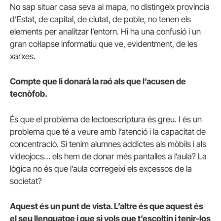
No sap situar casa seva al mapa, no distingeix província
d’Estat, de capital, de ciutat, de poble, no tenen els
elements per analitzar l’entorn. Hi ha una confusió i un
gran col·lapse informatiu que ve, evidentment, de les
xarxes.
Compte que li donarà la raó als que l’acusen de
tecnòfob.
És que el problema de lectoescriptura és greu. I és un
problema que té a veure amb l’atenció i la capacitat de
concentració. Si tenim alumnes addictes als mòbils i als
videojocs… els hem de donar més pantalles a l’aula? La
lògica no és que l’aula corregeixi els excessos de la
societat?
Aquest és un punt de vista. L’altre és que aquest és
el seu llenguatge i que si vols que t’escoltin i tenir-los