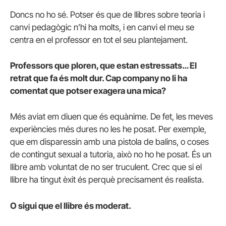
Doncs no ho sé. Potser és que de llibres sobre teoria i
canvi pedagògic n’hi ha molts, i en canvi el meu se
centra en el professor en tot el seu plantejament.
Professors que ploren, que estan estressats… El
retrat que fa és molt dur. Cap company no li ha
comentat que potser exagera una mica?
Més aviat em diuen que és equànime. De fet, les meves
experiències més dures no les he posat. Per exemple,
que em disparessin amb una pistola de balins, o coses
de contingut sexual a tutoria, això no ho he posat. És un
llibre amb voluntat de no ser truculent. Crec que si el
llibre ha tingut èxit és perquè precisament és realista.
O sigui que el llibre és moderat.