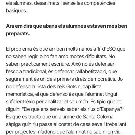
els alumnes, desanimats i sense les competències
bàsiques.
Ara em dirà que abans els alumnes estaven més ben
preparats.
El problema és que arriben molts nanos a 1r d’ESO que
no saben llegir, o ho fan amb moltes dificultats. No
saben pràcticament escriure. Això no és defensar
l’escola tradicional, és defensar l’alfabetització, que
segurament és un dels primers drets democràtics. Jo
no defenso la llista dels reis Gots ni cap llista
memorística, el que defenso és que l’alumnat tingui
suficient lèxic per analitzar el seu món. És típic que et
diguin: “De què ens serveix saber els rius d’Espanya?”
És que es tracta que un alumne de Santa Coloma
sàpiga quin riu passa al costat de casa seva i treballant
per projectes m’adono que l’alumnat no sap ni on viu.