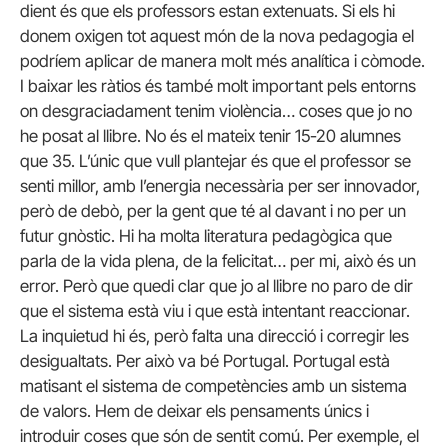
dient és que els professors estan extenuats. Si els hi
donem oxigen tot aquest món de la nova pedagogia el
podríem aplicar de manera molt més analítica i còmode.
I baixar les ràtios és també molt important pels entorns
on desgraciadament tenim violència… coses que jo no
he posat al llibre. No és el mateix tenir 15-20 alumnes
que 35. L’únic que vull plantejar és que el professor se
senti millor, amb l’energia necessària per ser innovador,
però de debò, per la gent que té al davant i no per un
futur gnòstic. Hi ha molta literatura pedagògica que
parla de la vida plena, de la felicitat… per mi, això és un
error. Però que quedi clar que jo al llibre no paro de dir
que el sistema està viu i que està intentant reaccionar.
La inquietud hi és, però falta una direcció i corregir les
desigualtats. Per això va bé Portugal. Portugal està
matisant el sistema de competències amb un sistema
de valors. Hem de deixar els pensaments únics i
introduir coses que són de sentit comú. Per exemple, el