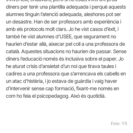
diners per tenir una plantilla adequada i perquè aquests
alumnes tinguin l’atenció adequada, aleshores pot ser
un desastre. Han de ser professors amb experiència i
amb els protocols molt clars. Jo he vist casos d’èxit, i
també he vist alumnes d’USEE, que segurament no
haurien d’estar allà, aixecar pel coll a una professora de
català. Aquestes situacions no haurien de passar. Sense
diners l’educació només és inclusiva sobre el paper. Jo
he aturat crisis d’ansietat d’un noi que tirava taules i
cadires a una professora que s’arrencava els cabells en
un atac d’histèria, i jo estava de guàrdia i vaig haver
d’intervenir sense cap formació, fixant-me només en
com ho feia el psicopedagog. Això és quotidià.
Foto: VS