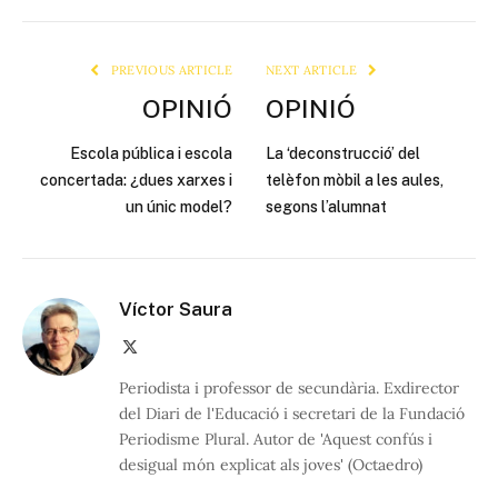
Link
PREVIOUS ARTICLE
NEXT ARTICLE
OPINIÓ
OPINIÓ
Escola pública i escola
La ‘deconstrucció’ del
concertada: ¿dues xarxes i
telèfon mòbil a les aules,
un únic model?
segons l’alumnat
Víctor Saura
X
(Twitter)
Periodista i professor de secundària. Exdirector
del Diari de l'Educació i secretari de la Fundació
Periodisme Plural. Autor de 'Aquest confús i
desigual món explicat als joves' (Octaedro)