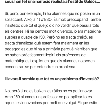
seus han fet una narració realista a l’estil de Galdós…
Sí, però, per exemple, hi ha alumnes que no posen ni un
sol accent. Això, a 4t d’ESO! És molt preocupant! També
insisteixo que tot el que jo dic no vol dir que passi a tots
els centres. Hi ha centres molt diversos, jo ara mateix he
suspès a quatre de 150. Però no es tracta d’això, es
tracta d’analitzar què estem fent malament en les
pedagogies que hi ha a primària perquè n’arriben que
no saben pràcticament llegir i els professors de
matemàtiques t’expliquen que els alumnes no poden
concentrar-se per entendre un problema.
I llavors li sembla que tot és un problema d’inversió?
No, però si no es baixen les ràtios no es pot innovar.
Amb 150 alumnes un professor no pot aplicar totes
aquestes innovacions per molt que vulgui. El que estic