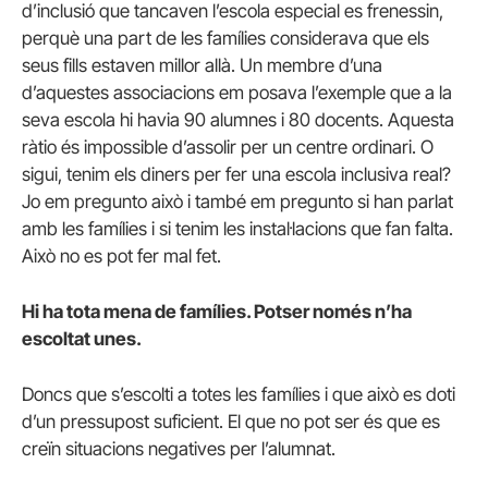
d’inclusió que tancaven l’escola especial es frenessin,
perquè una part de les famílies considerava que els
seus fills estaven millor allà. Un membre d’una
d’aquestes associacions em posava l’exemple que a la
seva escola hi havia 90 alumnes i 80 docents. Aquesta
ràtio és impossible d’assolir per un centre ordinari. O
sigui, tenim els diners per fer una escola inclusiva real?
Jo em pregunto això i també em pregunto si han parlat
amb les famílies i si tenim les instal·lacions que fan falta.
Això no es pot fer mal fet.
Hi ha tota mena de famílies. Potser només n’ha
escoltat unes.
Doncs que s’escolti a totes les famílies i que això es doti
d’un pressupost suficient. El que no pot ser és que es
creïn situacions negatives per l’alumnat.