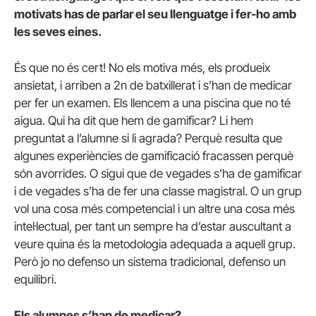
motivats has de parlar el seu llenguatge i fer-ho amb
les seves eines.
És que no és cert! No els motiva més, els produeix
ansietat, i arriben a 2n de batxillerat i s’han de medicar
per fer un examen. Els llencem a una piscina que no té
aigua. Qui ha dit que hem de gamificar? Li hem
preguntat a l’alumne si li agrada? Perquè resulta que
algunes experiències de gamificació fracassen perquè
són avorrides. O sigui que de vegades s’ha de gamificar
i de vegades s’ha de fer una classe magistral. O un grup
vol una cosa més competencial i un altre una cosa més
intel·lectual, per tant un sempre ha d’estar auscultant a
veure quina és la metodologia adequada a aquell grup.
Però jo no defenso un sistema tradicional, defenso un
equilibri.
Els alumnes s’han de medicar?