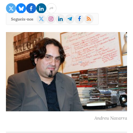
X
Instagram
LinkedIn
Telegram
Facebook
RSS
Segueix-nos
(Twitter)
Andreu Navarra