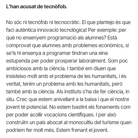
L’han acusat de tecnòfob.
No sóc ni tecnòfob ni tecnocràtic. El que plantejo és que
faci autèntica innovació tecnològica! Per exemple: per
què no ensenyem programació als alumnes? Està
comprovat que alumnes amb problemes econòmics, si
se’ls hi ensenya a programar tindran una eina
estupenda per poder prosperar laboralment. Som poc
ambiciosos amb la ciència. I també em diuen que
insisteixo molt amb el problema de les humanitats, i és
veritat, tenim un problema amb les humanitats, però
també amb la ciència. Als instituts s’ha de fer ciència, in
situ. Crec que estem anivellant a la baixa i que el nostre
jovent té potencial. No estem bastint els fonaments com
per poder acollir vocacions científiques. I per això
construïm un país abocat al monocultiu del turisme quan
podríem fer molt més. Estem frenant el jovent.