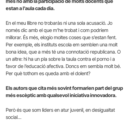
més no amb la participació de molts docents que
estan a l’aula cada dia.
En el meu llibre no trobaràs ni una sola acusació. Jo
només dic amb el que m’he trobat i com podríem
millorar. És més, elogio moltes coses que s’estan fent.
Per exemple, els instituts escola em semblen una molt
bona idea, que a més té una connotació republicana. O
un altre: hi ha un pla sobre la taula contra el porno i a
favor de l’educació afectiva. Doncs em sembla molt bé.
Per què tothom es queda amb el dolent?
Els autors que cita més sovint formarien part del grup
més escèptic amb qualsevol iniciativa innovadora.
Però és que som líders en atur juvenil, en desigualtat
social…