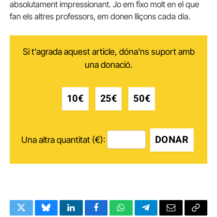
absolutament impressionant. Jo em fixo molt en el que
fan els altres professors, em donen lliçons cada dia.
Si t'agrada aquest article, dóna'ns suport amb
una donació.
10€
25€
50€
DONAR
Una altra quantitat (€):
Twitter
Bluesky
LinkedIn
Facebook
WhatsApp
Telegram
Email
Copy