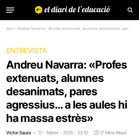
Inici
»
Andreu Navarra: «Profes extenuats, alumnes desanimats, pares agressius… a les aules hi ha massa estrès»
ENTREVISTA
Andreu Navarra: «Profes
extenuats, alumnes
desanimats, pares
agressius… a les aules hi
ha massa estrès»
Víctor Saura
17 - febrer - 2020 · 23:10
17 Mins Read