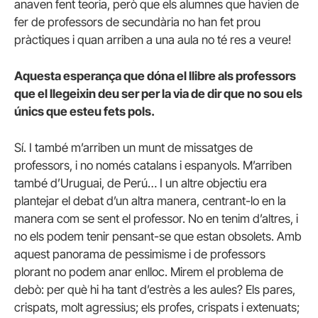
anaven fent teoria, però que els alumnes que havien de
fer de professors de secundària no han fet prou
pràctiques i quan arriben a una aula no té res a veure!
Aquesta esperança que dóna el llibre als professors
que el llegeixin deu ser per la via de dir que no sou els
únics que esteu fets pols.
Sí. I també m’arriben un munt de missatges de
professors, i no només catalans i espanyols. M’arriben
també d’Uruguai, de Perú… I un altre objectiu era
plantejar el debat d’un altra manera, centrant-lo en la
manera com se sent el professor. No en tenim d’altres, i
no els podem tenir pensant-se que estan obsolets. Amb
aquest panorama de pessimisme i de professors
plorant no podem anar enlloc. Mirem el problema de
debò: per què hi ha tant d’estrès a les aules? Els pares,
crispats, molt agressius; els profes, crispats i extenuats;