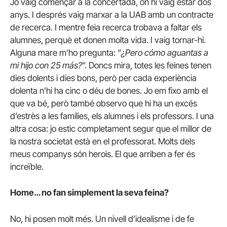
Jo vaig començar a la concertada, on hi vaig estar dos
anys. I després vaig marxar a la UAB amb un contracte
de recerca. I mentre feia recerca trobava a faltar els
alumnes, perquè et donen molta vida. I vaig tornar-hi.
Alguna mare m’ho pregunta: “
¿Pero cómo aguantas a
mi hijo con 25 más?
”. Doncs mira, totes les feines tenen
dies dolents i dies bons, però per cada experiència
dolenta n’hi ha cinc o déu de bones. Jo em fixo amb el
que va bé, però també observo que hi ha un excés
d’estrès a les famílies, els alumnes i els professors. I una
altra cosa: jo estic completament segur que el millor de
la nostra societat està en el professorat. Molts dels
meus companys són herois. El que arriben a fer és
increïble.
Home… no fan simplement la seva feina?
No, hi posen molt més. Un nivell d’idealisme i de fe