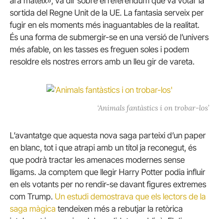
ara mateix», va dir sobre el referèndum que va votar la
sortida del Regne Unit de la UE.
La fantasia serveix per
fugir en els moments més inaguantables de la realitat.
És una forma de submergir-se en una versió de l’univers
més afable, on les tasses es freguen soles i podem
resoldre els nostres errors amb un lleu gir de vareta.
‘Animals fantàstics i on trobar-los’
L’avantatge que aquesta nova saga parteixi d’un paper
en blanc, tot i que atrapi amb un títol ja reconegut, és
que podrà tractar les amenaces modernes sense
lligams.
Ja comptem que llegir Harry Potter podia influir
en els votants per no rendir-se davant figures extremes
com Trump.
Un estudi demostrava que els lectors de la
saga màgica
tendeixen més a rebutjar la retòrica