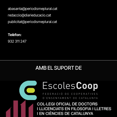
(Twitter)
abasanta@periodismeplural.cat
redaccio@diarieducacio.cat
publicitat@periodismeplural.cat
Telèfon:
932 311 247
AMB EL SUPORT DE