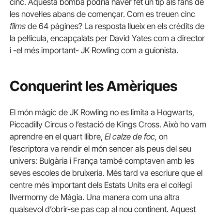
cinc.
Aquesta bomba podria haver fet un tip als fans de
les novel·les abans de començar.
Com es treuen cinc
films
de 64 pàgines?
La resposta llueix en els crèdits de
la pel·lícula, encapçalats per David Yates com a director
i -el més important- JK Rowling com a guionista.
Conquerint les Amèriques
El món màgic de JK Rowling no es limita a Hogwarts,
Piccadilly Circus o l’estació de Kings Cross.
Això ho vam
aprendre en el quart llibre,
El calze de foc,
on
l’escriptora va rendir el món sencer als peus del seu
univers: Bulgària i França també comptaven amb les
seves escoles de bruixeria.
Més tard va escriure que el
centre més important dels Estats Units era el col·legi
Ilvermorny de Màgia.
Una manera com una altra
qualsevol d’obrir-se pas cap al nou continent.
Aquest