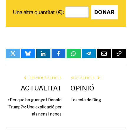
DONAR
Una altra quantitat (€):
Twitter
Bluesky
LinkedIn
Facebook
WhatsApp
Telegram
Email
Copy
Link
PREVIOUS ARTICLE
NEXT ARTICLE
ACTUALITAT
OPINIÓ
«Per què ha guanyat Donald
L’escola de Ding
Trump?»: Una explicació per
als nens i nenes