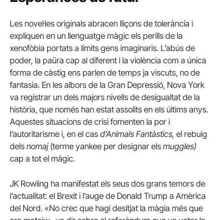
Les novel·les originals abracen lliçons de tolerància i
expliquen en un llenguatge màgic els perills de la
xenofòbia portats a límits gens imaginaris.
L’abús de
poder, la paüra cap al diferent i la violència com a única
forma de càstig ens parlen de temps ja viscuts, no de
fantasia.
En les albors de la Gran Depressió, Nova York
va registrar un dels majors nivells de desigualtat de la
història, que només han estat assolits en els últims anys.
Aquestes situacions de crisi fomenten la por i
l’autoritarisme i, en el cas
d’Animals Fantàstics,
el rebuig
dels
nomaj
(terme yankee per designar els
muggles)
cap a tot el màgic.
JK Rowling ha manifestat els seus dos grans temors de
l’actualitat: el Brexit i l’auge de Donald Trump a Amèrica
del Nord.
«No crec que hagi desitjat la màgia més que