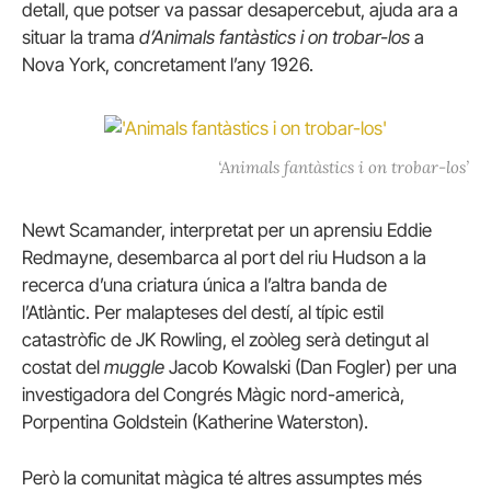
detall, que potser va passar desapercebut, ajuda ara a
situar la trama
d’Animals fantàstics i on trobar-los
a
Nova York, concretament l’any 1926.
‘Animals fantàstics i on trobar-los’
Newt Scamander, interpretat per un aprensiu Eddie
Redmayne, desembarca al port del riu Hudson a la
recerca d’una criatura única a l’altra banda de
l’Atlàntic.
Per malapteses del destí, al típic estil
catastròfic de JK Rowling, el zoòleg serà detingut al
costat del
muggle
Jacob Kowalski (Dan Fogler) per una
investigadora del Congrés Màgic nord-americà,
Porpentina Goldstein (Katherine Waterston).
Però la comunitat màgica té altres assumptes més