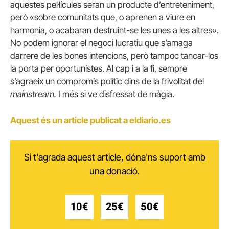
aquestes pel·lícules seran un producte d’entreteniment,
però «sobre comunitats que, o aprenen a viure en
harmonia, o acabaran destruint-se les unes a les altres».
No podem ignorar el negoci lucratiu que s’amaga
darrere de les bones intencions, però tampoc tancar-los
la porta per oportunistes.
Al cap i a la fi, sempre
s’agraeix un compromís polític dins de la frivolitat del
mainstream.
I més si ve disfressat de màgia.
Aquest és un article publicat a eldiario.es
Si t'agrada aquest article, dóna'ns suport amb
una donació.
10€
25€
50€