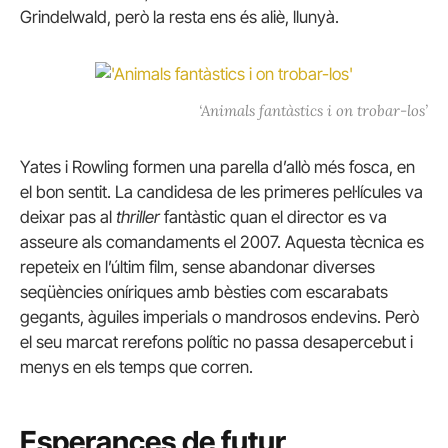
Grindelwald, però la resta ens és aliè, llunyà.
‘Animals fantàstics i on trobar-los’
Yates i Rowling formen una parella d’allò més fosca, en
el bon sentit.
La candidesa de les primeres pel·lícules va
deixar pas al
thriller
fantàstic quan el director es va
asseure als comandaments el 2007. Aquesta tècnica es
repeteix en l’últim film, sense abandonar diverses
seqüències oníriques amb bèsties com escarabats
gegants, àguiles imperials o mandrosos endevins.
Però
el seu marcat rerefons polític no passa desapercebut i
menys en els temps que corren.
Esperances de futur