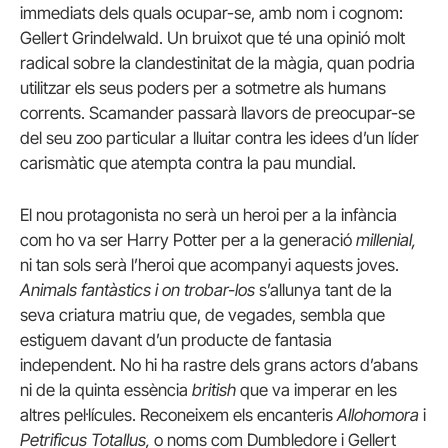
immediats dels quals ocupar-se, amb nom i cognom:
Gellert Grindelwald.
Un bruixot que té una opinió molt
radical sobre la clandestinitat de la màgia, quan podria
utilitzar els seus poders per a sotmetre als humans
corrents.
Scamander passarà llavors de preocupar-se
del seu zoo particular a lluitar contra les idees d’un líder
carismàtic que atempta contra la pau mundial.
El nou protagonista no serà un heroi per a la infància
com ho va ser Harry Potter per a la generació
millenial,
ni tan sols serà l’heroi que acompanyi aquests joves.
Animals fantàstics i on trobar-los
s’allunya tant de la
seva criatura matriu que, de vegades, sembla que
estiguem davant d’un producte de fantasia
independent.
No hi ha rastre dels grans actors d’abans
ni de la quinta essència
british
que va imperar en les
altres pel·lícules.
Reconeixem els encanteris
Allohomora
i
Petrificus Totallus,
o noms com Dumbledore i Gellert