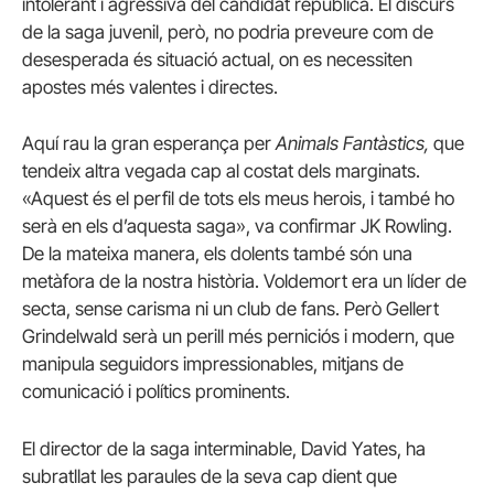
intolerant i agressiva del candidat republicà.
El discurs
de la saga juvenil, però, no podria preveure com de
desesperada és situació actual, on es necessiten
apostes més valentes i directes.
Aquí rau la gran esperança per
Animals Fantàstics,
que
tendeix altra vegada cap al costat dels marginats.
«Aquest és el perfil de tots els meus herois, i també ho
serà en els d’aquesta saga», va confirmar JK Rowling.
De la mateixa manera, els dolents també són una
metàfora de la nostra història.
Voldemort era un líder de
secta, sense carisma ni un club de fans.
Però Gellert
Grindelwald serà un perill més perniciós i modern, que
manipula seguidors impressionables, mitjans de
comunicació i polítics prominents.
El director de la saga interminable, David Yates, ha
subratllat les paraules de la seva cap dient que