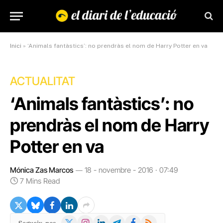
Inici
»
‘Animals fantàstics’: no prendràs el nom de Harry Potter en va
ACTUALITAT
‘Animals fantàstics’: no
prendràs el nom de Harry
Potter en va
Mónica Zas Marcos
18 - novembre - 2016 · 07:49
7 Mins Read
X
Instagram
LinkedIn
Telegram
Facebook
RSS