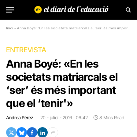
Inici
»
Anna Boyé: “En les societats matriarcals el ‘ser’ és més important que el ‘tenir'”
ENTREVISTA
Anna Boyé: «En les
societats matriarcals el
‘ser’ és més important
que el ‘tenir'»
Andrea Pérez
20 - juliol - 2016 · 06:42
8 Mins Read