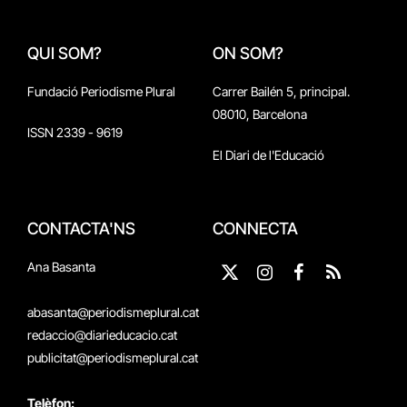
QUI SOM?
ON SOM?
Fundació Periodisme Plural
Carrer Bailén 5, principal.
08010, Barcelona
ISSN 2339 - 9619
El Diari de l'Educació
CONTACTA'NS
CONNECTA
Ana Basanta
X
Instagram
Facebook
RSS
(Twitter)
abasanta@periodismeplural.cat
redaccio@diarieducacio.cat
publicitat@periodismeplural.cat
Telèfon: