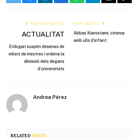
Twitter
Bluesky
LinkedIn
Facebook
WhatsApp
Telegram
Email
Copy
Link
PREVIOUS ARTICLE
NEXT ARTICLE
ACTUALITAT
Abbas Kiarostami, cinema
amb ulls d’infant
Erdogan suspèn desenes de
milers de mestres i ordena la
dimissió dels degans
d’universitats
Andrea Pérez
RELATED
POSTS