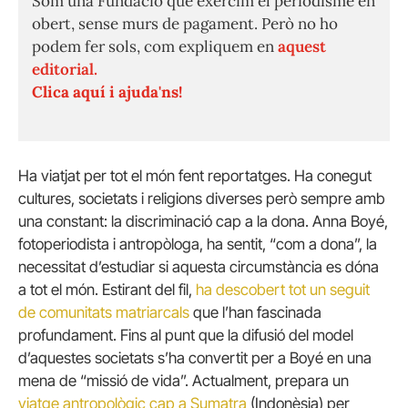
Som una Fundació que exercim el periodisme en
obert, sense murs de pagament. Però no ho
podem fer sols, com expliquem en
aquest
editorial.
Clica aquí i ajuda'ns!
Ha viatjat per tot el món fent reportatges. Ha conegut
cultures, societats i religions diverses però sempre amb
una constant: la discriminació cap a la dona. Anna Boyé,
fotoperiodista i antropòloga, ha sentit, “com a dona”, la
necessitat d’estudiar si aquesta circumstància es dóna
a tot el món. Estirant del fil,
ha descobert tot un seguit
de comunitats matriarcals
que l’han fascinada
profundament. Fins al punt que la difusió del model
d’aquestes societats s’ha convertit per a Boyé en una
mena de “missió de vida”. Actualment, prepara un
viatge antropològic cap a Sumatra
(Indonèsia) per