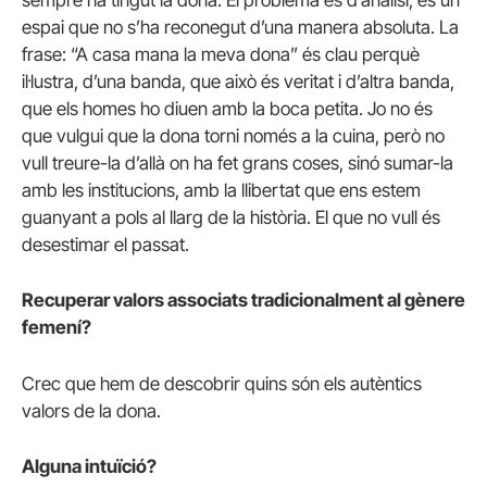
sempre ha tingut la dona. El problema és d’anàlisi, és un
espai que no s’ha reconegut d’una manera absoluta. La
frase: “A casa mana la meva dona” és clau perquè
il·lustra, d’una banda, que això és veritat i d’altra banda,
que els homes ho diuen amb la boca petita. Jo no és
que vulgui que la dona torni només a la cuina, però no
vull treure-la d’allà on ha fet grans coses, sinó sumar-la
amb les institucions, amb la llibertat que ens estem
guanyant a pols al llarg de la història. El que no vull és
desestimar el passat.
Recuperar valors associats tradicionalment al gènere
femení?
Crec que hem de descobrir quins són els autèntics
valors de la dona.
Alguna intuïció?