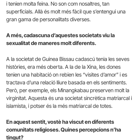
i tenien molta feina. No son com nosaltres, tan
superficials. Allà és molt més fàcil que s’entengui una
gran gama de personalitats diverses.
A més, cadascuna d’aquestes societats viu la
sexualitat de maneres molt diferents.
A la societat de Guinea Bissau cadascú tenia les seves
històries, era més oberta. A la de la Xina, les dones
tenien una habitació on rebien les “visites d’amor” i es
tractava d’una relació lliure basada en els sentiments.
Però, per exemple, els Minangkabau preserven molt la
virginitat. Aquesta és una societat sincrètica matriarcal i
islamista, i potser és la més matriarcal de totes.
En aquest sentit, vostè ha viscut en diferents
comunitats religioses. Quines percepcions n’ha
tingut?