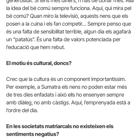
generositat. Si tens més diners, n’has de donar més. Allà
la idea del bé comú sempre funciona. Aquí, qui mira pel
bé comú? Quan miro la televisió, aquests nens que els
posen a la cuina i els fan competir… Sempre penso que
és una falta de sensibilitat terrible, algun dia els agafarà
un “patatús”. És una falta de valors potenciada per
l’educació que hem rebut.
El motiu és cultural, doncs?
Crec que la cultura és un component importantíssim.
Per exemple, a Sumatra els nens no poden estar més
de tres dies enfadats i això ells ho ensenyen sempre
amb diàleg, no amb càstigs. Aquí, l’emprenyada està a
l’ordre del dia.
En les societats matriarcals no existeixen els
sentiments negatius?