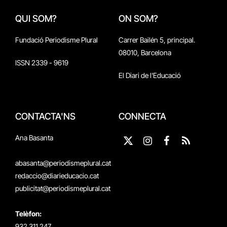
QUI SOM?
ON SOM?
Fundació Periodisme Plural
Carrer Bailén 5, principal.
08010, Barcelona
ISSN 2339 - 9619
El Diari de l'Educació
CONTACTA'NS
CONNECTA
Ana Basanta
X
Instagram
Facebook
RSS
(Twitter)
abasanta@periodismeplural.cat
redaccio@diarieducacio.cat
publicitat@periodismeplural.cat
Telèfon:
932 311 247