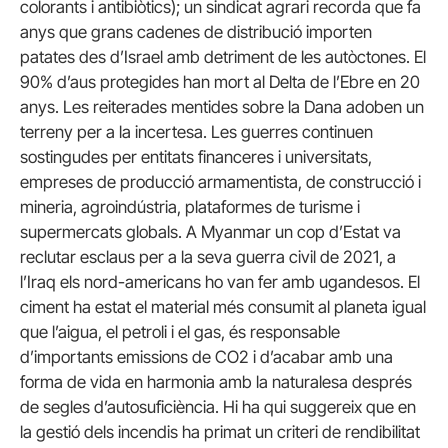
colorants i antibiòtics); un sindicat agrari recorda que fa
anys que grans cadenes de distribució importen
patates des d’Israel amb detriment de les autòctones. El
90% d’aus protegides han mort al Delta de l’Ebre en 20
anys. Les reiterades mentides sobre la Dana adoben un
terreny per a la incertesa. Les guerres continuen
sostingudes per entitats financeres i universitats,
empreses de producció armamentista, de construcció i
mineria, agroindústria, plataformes de turisme i
supermercats globals. A Myanmar un cop d’Estat va
reclutar esclaus per a la seva guerra civil de 2021, a
l’Iraq els nord-americans ho van fer amb ugandesos. El
ciment ha estat el material més consumit al planeta igual
que l’aigua, el petroli i el gas, és responsable
d’importants emissions de CO2 i d’acabar amb una
forma de vida en harmonia amb la naturalesa després
de segles d’autosuficiència. Hi ha qui suggereix que en
la gestió dels incendis ha primat un criteri de rendibilitat