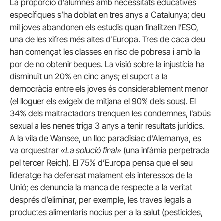
La proporció d’alumnes amb necessitats educatives
específiques s’ha doblat en tres anys a Catalunya; deu
mil joves abandonen els estudis quan finalitzen l’ESO,
una de les xifres més altes d’Europa. Tres de cada deu
han començat les classes en risc de pobresa i amb la
por de no obtenir beques. La visió sobre la injustícia ha
disminuït un 20% en cinc anys; el suport a la
democràcia entre els joves és considerablement menor
(el lloguer els exigeix ​​de mitjana el 90% dels sous). El
34% dels maltractadors trenquen les condemnes, l’abús
sexual a les nenes triga 3 anys a tenir resultats jurídics.
A la vila de Wansee, un lloc paradisíac d’Alemanya, es
va orquestrar
«La solució final»
(una infàmia perpetrada
pel tercer Reich). El 75% d’Europa pensa que el seu
lideratge ha defensat malament els interessos de la
Unió; es denuncia la manca de respecte a la veritat
després d’eliminar, per exemple, les traves legals a
productes alimentaris nocius per a la salut (pesticides,