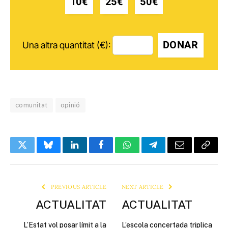
10€
25€
50€
DONAR
Una altra quantitat (€):
comunitat
opinió
Twitter
Bluesky
LinkedIn
Facebook
WhatsApp
Telegram
Email
Copy
Link
PREVIOUS ARTICLE
NEXT ARTICLE
ACTUALITAT
ACTUALITAT
L’Estat vol posar límit a la
L’escola concertada triplica