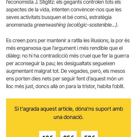
l’economista J. Stiglitz: els gegants controlen tots els
aspectes de la vida, intenten convèncer-nos que les
seves activitats busquen el bé comú, estratègia
anomenada
greenwashing (ecològic-sostenible…)
.
Es creen pors per mantenir a ratlla les il·lusions, la por és
més enganxosa que l’argument i més rendible que el
diàleg: no hi ha contradicció més cruel que fer la guerra
per aconseguir la pau; les desigualtats segueixen
augmentant malgrat tot. De vegades, però, els mesos
ens porten dies nets per seguir fent d’aquest món un
lloc més just, doncs allà on para la tristor, habita l’oblit.
Si t'agrada aquest article, dóna'ns suport amb
una donació.