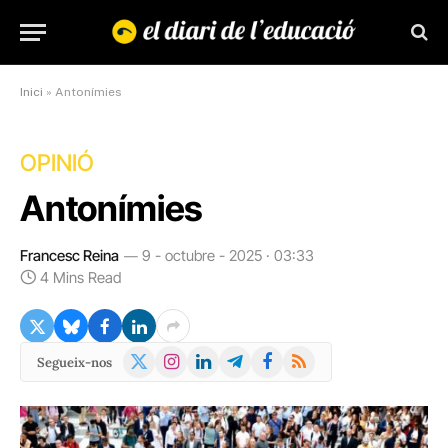
Inici
»
Antonímies
OPINIÓ
Antonímies
Francesc Reina
9 - octubre - 2025 · 03:33
4 Mins Read
X
Instagram
LinkedIn
Telegram
Facebook
RSS
Segueix-nos
(Twitter)