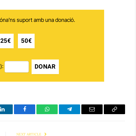
 dóna'ns suport amb una donació.
25€
50€
DONAR
):
LinkedIn
Facebook
WhatsApp
Telegram
Email
Copy
Link
NEXT ARTICLE