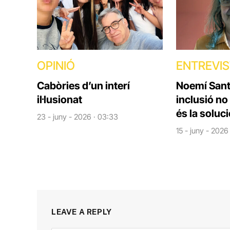
OPINIÓ
ENTREVI
Cabòries d’un interí
Noemí Santi
il·lusionat
inclusió no
és la soluc
23 - juny - 2026 · 03:33
15 - juny - 2026
LEAVE A REPLY