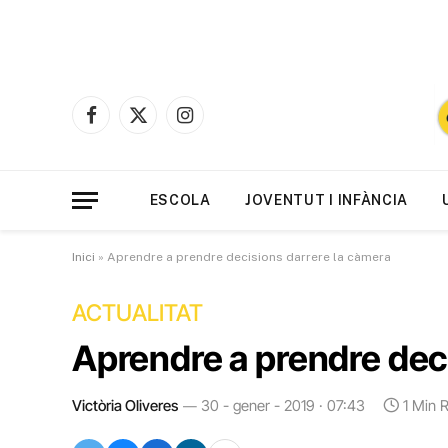
Facebook
X
Instagram
(Twitter)
ESCOLA
JOVENTUT I INFÀNCIA
Inici
»
Aprendre a prendre decisions darrere la càmera
ACTUALITAT
Aprendre a prendre deci
Victòria Oliveres
30 - gener - 2019 · 07:43
1 Min 