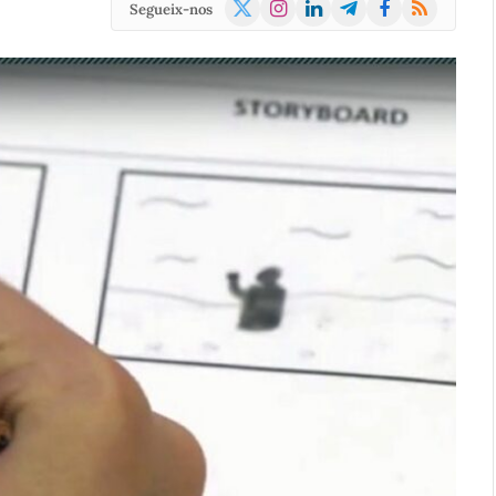
X
Instagram
LinkedIn
Telegram
Facebook
RSS
Segueix-nos
(Twitter)