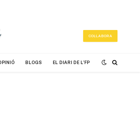
COL·LABORA
OPINIÓ
BLOGS
EL DIARI DE L’FP