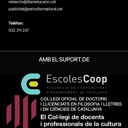
redaccio@diarieducacio.cat
publicitat@periodismeplural.cat
Telèfon:
932 311 247
AMB EL SUPORT DE