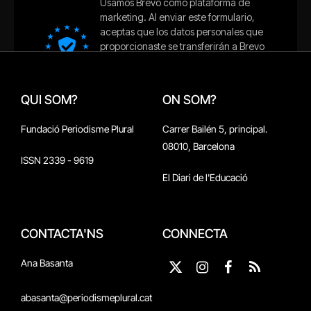
QUI SOM?
ON SOM?
Fundació Periodisme Plural
Carrer Bailén 5, principal.
08010, Barcelona
ISSN 2339 - 9619
El Diari de l'Educació
CONTACTA'NS
CONNECTA
Ana Basanta
X
Instagram
Facebook
RSS
(Twitter)
abasanta@periodismeplural.cat