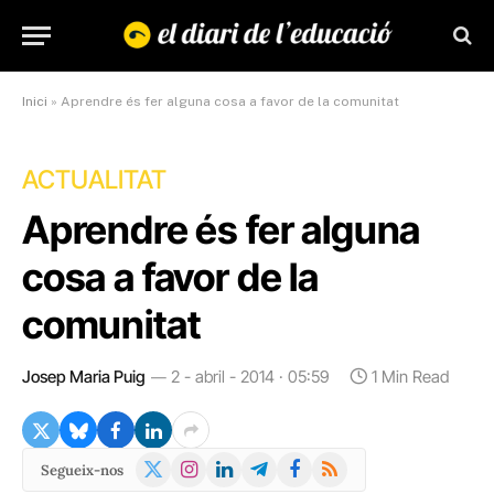
Inici
»
Aprendre és fer alguna cosa a favor de la comunitat
ACTUALITAT
Aprendre és fer alguna
cosa a favor de la
comunitat
Josep Maria Puig
2 - abril - 2014 · 05:59
1 Min Read
X
Instagram
LinkedIn
Telegram
Facebook
RSS
Segueix-nos
(Twitter)