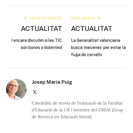
Link
PREVIOUS ARTICLE
NEXT ARTICLE
ACTUALITAT
ACTUALITAT
I encara discutim si les TIC
La Generalitat valenciana
són bones o dolentes!
busca ‘mecenes’ per evitar la
fuga de cervells
Josep Maria Puig
X
(Twitter)
Catedràtic de teoria de l'educació de la Facultat
d'Educació de la UB i membre del GREM (Grup
de Recerca en Educació Moral)