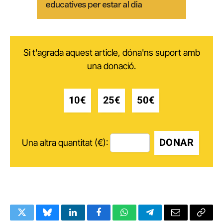
Si t'agrada aquest article, dóna'ns suport amb
una donació.
10€
25€
50€
DONAR
Una altra quantitat (€):
Twitter
Bluesky
LinkedIn
Facebook
WhatsApp
Telegram
Email
Copy