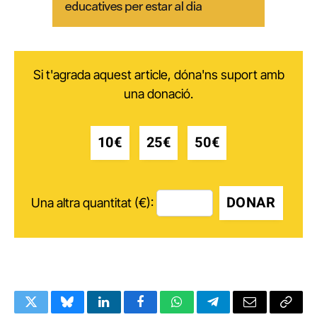
Si t'agrada aquest article, dóna'ns suport amb
una donació.
10€
25€
50€
DONAR
Una altra quantitat (€):
Twitter
Bluesky
LinkedIn
Facebook
WhatsApp
Telegram
Email
Copy