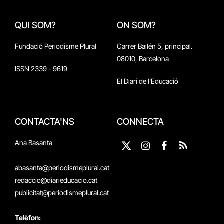
QUI SOM?
ON SOM?
Fundació Periodisme Plural
Carrer Bailén 5, principal.
08010, Barcelona
ISSN 2339 - 9619
El Diari de l'Educació
CONTACTA'NS
CONNECTA
Ana Basanta
X
Instagram
Facebook
RSS
(Twitter)
abasanta@periodismeplural.cat
redaccio@diarieducacio.cat
publicitat@periodismeplural.cat
Telèfon: