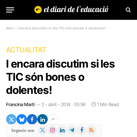
Inici
»
I encara discutim si les TIC són bones o dolentes!
ACTUALITAT
I encara discutim si les
TIC són bones o
dolentes!
Francina Martí
2 - abril - 2014 · 05:56
1 Min Read
X
Instagram
LinkedIn
Telegram
Facebook
RSS
Segueix-nos
(Twitter)