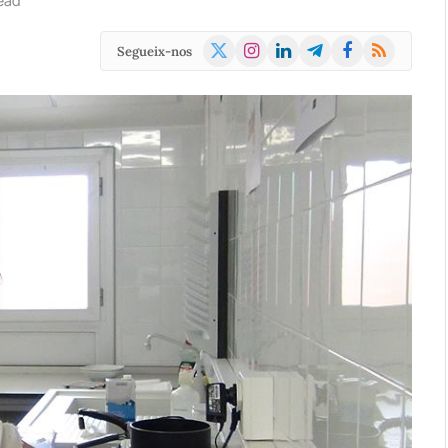
ead
X
Instagram
LinkedIn
Telegram
Facebook
RSS
Segueix-nos
(Twitter)