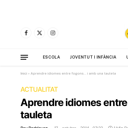
Facebook
X
Instagram
(Twitter)
ESCOLA
JOVENTUT I INFÀNCIA
Inici
»
Aprendre idiomes entre fogons… i amb una tauleta
ACTUALITAT
Aprendre idiomes entre
tauleta