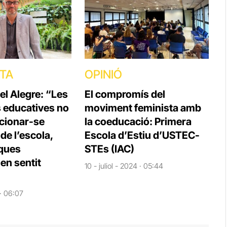
STA
OPINIÓ
el Alegre: “Les
El compromís del
s educatives no
moviment feminista amb
cionar-se
la coeducació: Primera
e l’escola,
Escola d’Estiu d’USTEC-
iques
STEs (IAC)
en sentit
10 - juliol - 2024 · 05:44
 · 06:07