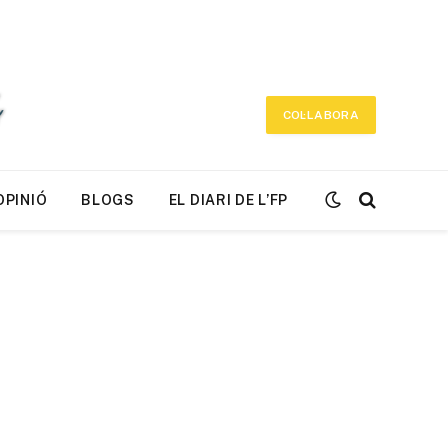
COL·LABORA
OPINIÓ
BLOGS
EL DIARI DE L’FP