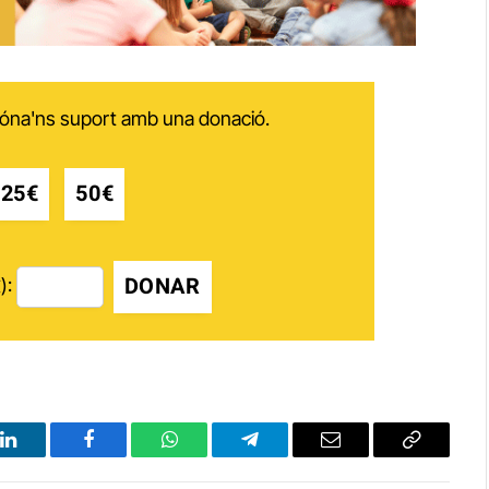
 dóna'ns suport amb una donació.
25€
50€
DONAR
):
LinkedIn
Facebook
WhatsApp
Telegram
Email
Copy