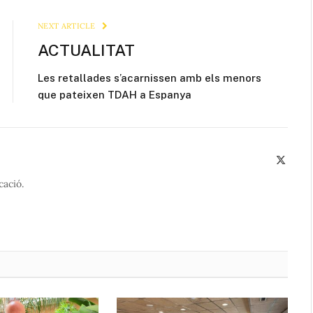
Link
NEXT ARTICLE
ACTUALITAT
Les retallades s’acarnissen amb els menors
que pateixen TDAH a Espanya
X
(Twitte
cació.