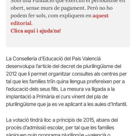
Som una Fundació que exercim el periodisme en
obert, sense murs de pagament. Però no ho
podem fer sols, com expliquem en
aquest
editorial.
Clica aquí i ajuda'ns!
La Conselleria d’Educació del País Valencià
desenvolupa l’article del decret de plurilingüisme del
2012 que li permet organitzar consultes als centres per
tal que les famílies triïn quina llengua prefereixen per a
l’educació dels seus fills. La mesura va lligada a la
implantació a Primària el curs vinent del pla de
plurilingüisme que ja es ve aplicant a les aules d’Infantil.
La votació tindrà lloc a principis de 2015, abans del
procés d’admissió escolar, per tal que les famílies
sàpiguen quin programa plurilingüe –valencià o