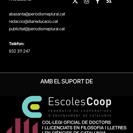
X
Instagram
Facebook
RSS
(Twitter)
abasanta@periodismeplural.cat
redaccio@diarieducacio.cat
publicitat@periodismeplural.cat
Telèfon:
932 311 247
AMB EL SUPORT DE