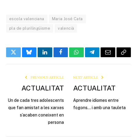
escola valenciana
Maria José Cata
pla de plurilingüisme
valencià
Twitter
Bluesky
LinkedIn
Facebook
WhatsApp
Telegram
Email
Copy
Link
PREVIOUS ARTICLE
NEXT ARTICLE
ACTUALITAT
ACTUALITAT
Un de cada tres adolescents
Aprendre idiomes entre
que fan amistat a les xarxes
fogons… i amb una tauleta
s’acaben coneixent en
persona