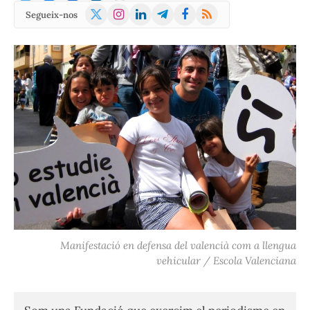
X
Instagram
LinkedIn
Telegram
Facebook
RSS
Segueix-nos
(Twitter)
Manifestació en defensa del valencià com a llengua
vehicular / Escola Valenciana