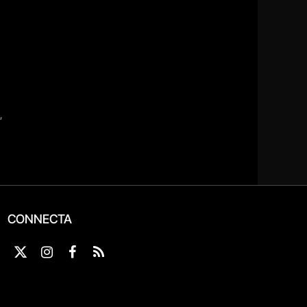
CONNECTA
X
Instagram
Facebook
RSS
(Twitter)