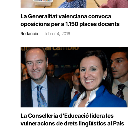
La Generalitat valenciana convoca
oposicions per a 1.150 places docents
Redacció
febrer 4, 2016
La Conselleria d’Educació lidera les
vulneracions de drets lingüístics al País