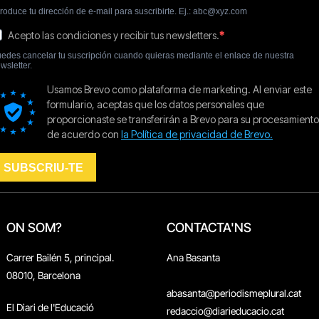
ON SOM?
CONTACTA'NS
Carrer Bailén 5, principal.
Ana Basanta
08010, Barcelona
abasanta@periodismeplural.cat
El Diari de l'Educació
redaccio@diarieducacio.cat