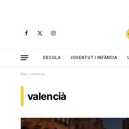
Facebook
X
Instagram
(Twitter)
ESCOLA
JOVENTUT I INFÀNCIA
Inici
»
valencià
valencià