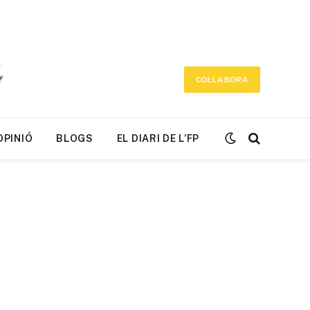
COL·LABORA
OPINIÓ
BLOGS
EL DIARI DE L’FP