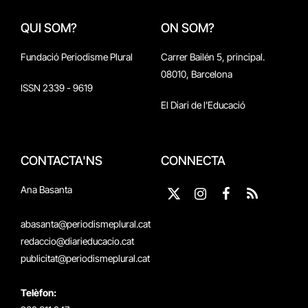
QUI SOM?
ON SOM?
Fundació Periodisme Plural
Carrer Bailén 5, principal.
08010, Barcelona
ISSN 2339 - 9619
El Diari de l'Educació
CONTACTA'NS
CONNECTA
Ana Basanta
X
Instagram
Facebook
RSS
(Twitter)
abasanta@periodismeplural.cat
redaccio@diarieducacio.cat
publicitat@periodismeplural.cat
Telèfon: