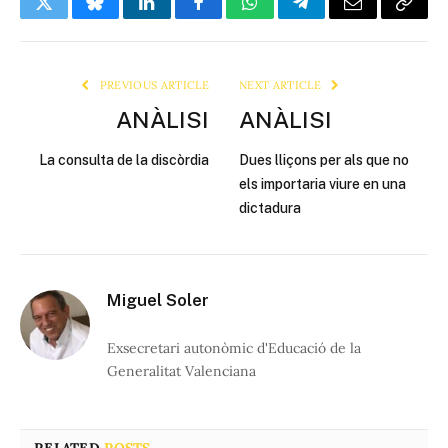
Twitter
Bluesky
LinkedIn
Facebook
WhatsApp
Telegram
Email
Copy
Link
PREVIOUS ARTICLE
NEXT ARTICLE
ANÀLISI
ANÀLISI
La consulta de la discòrdia
Dues lliçons per als que no
els importaria viure en una
dictadura
Miguel Soler
Exsecretari autonòmic d'Educació de la
Generalitat Valenciana