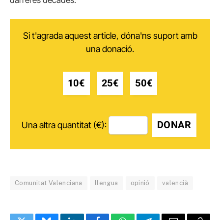
darreres dècades.
Si t'agrada aquest article, dóna'ns suport amb
una donació.
10€
25€
50€
DONAR
Una altra quantitat (€):
Comunitat Valenciana
llengua
opinió
valencià