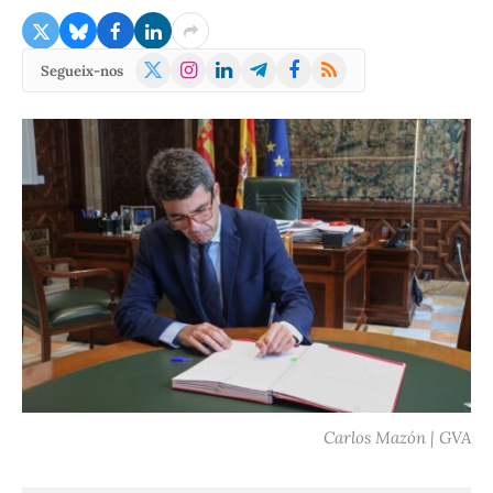
X
Instagram
LinkedIn
Telegram
Facebook
RSS
Segueix-nos
(Twitter)
Carlos Mazón | GVA