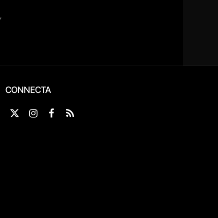
CONNECTA
X
Instagram
Facebook
RSS
(Twitter)