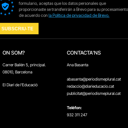
ON SOM?
CONTACTA'NS
Carrer Bailén 5, principal.
Ana Basanta
08010, Barcelona
abasanta@periodismeplural.cat
El Diari de l'Educació
redaccio@diarieducacio.cat
publicitat@periodismeplural.cat
Telèfon:
932 311 247