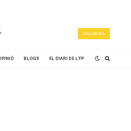
COL·LABORA
OPINIÓ
BLOGS
EL DIARI DE L’FP