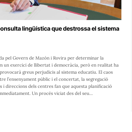
consulta lingüística que destrossa el sistema
zada pel Govern de Mazón i Rovira per determinar la
 un exercici de llibertat i democràcia, però en realitat ha
rovocarà greus perjudicis al sistema educatiu. El caos
re l’ensenyament públic i el concertat, la segregació
s i direccions dels centres fan que aquesta planificació
 immediatament. Un procés viciat des del seu…