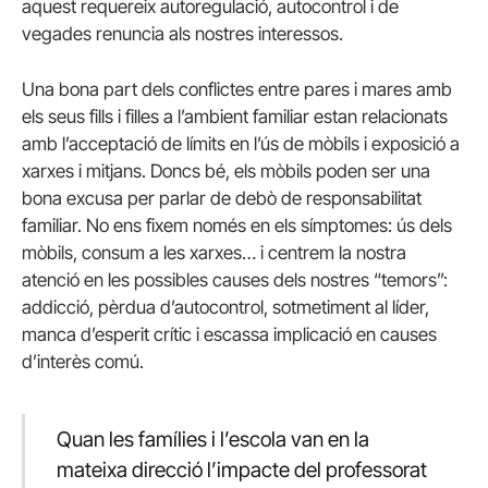
aquest requereix autoregulació, autocontrol i de
vegades renuncia als nostres interessos.
Una bona part dels conflictes entre pares i mares amb
els seus fills i filles a l’ambient familiar estan relacionats
amb l’acceptació de límits en l’ús de mòbils i exposició a
xarxes i mitjans. Doncs bé, els mòbils poden ser una
bona excusa per parlar de debò de responsabilitat
familiar. No ens fixem només en els símptomes: ús dels
mòbils, consum a les xarxes… i centrem la nostra
atenció en les possibles causes dels nostres “temors”:
addicció, pèrdua d’autocontrol, sotmetiment al líder,
manca d’esperit crític i escassa implicació en causes
d’interès comú.
Quan les famílies i l’escola van en la
mateixa direcció l’impacte del professorat