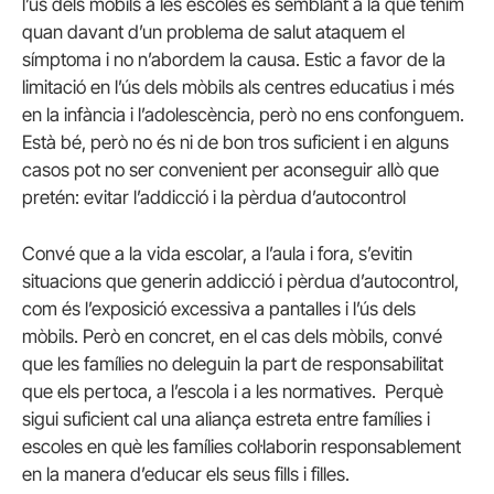
l’ús dels mòbils a les escoles és semblant a la que tenim
quan davant d’un problema de salut ataquem el
símptoma i no n’abordem la causa. Estic a favor de la
limitació en l’ús dels mòbils als centres educatius i més
en la infància i l’adolescència, però no ens confonguem.
Està bé, però no és ni de bon tros suficient i en alguns
casos pot no ser convenient per aconseguir allò que
pretén: evitar l’addicció i la pèrdua d’autocontrol
Convé que a la vida escolar, a l’aula i fora, s’evitin
situacions que generin addicció i pèrdua d’autocontrol,
com és l’exposició excessiva a pantalles i l’ús dels
mòbils. Però en concret, en el cas dels mòbils, convé
que les famílies no deleguin la part de responsabilitat
que els pertoca, a l’escola i a les normatives. Perquè
sigui suficient cal una aliança estreta entre famílies i
escoles en què les famílies col·laborin responsablement
en la manera d’educar els seus fills i filles.