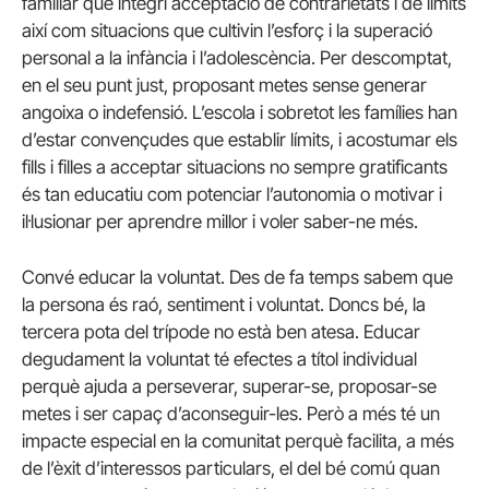
familiar que integri acceptació de contrarietats i de límits
així com situacions que cultivin l’esforç i la superació
personal a la infància i l’adolescència. Per descomptat,
en el seu punt just, proposant metes sense generar
angoixa o indefensió. L’escola i sobretot les famílies han
d’estar convençudes que establir límits, i acostumar els
fills i filles a acceptar situacions no sempre gratificants
és tan educatiu com potenciar l’autonomia o motivar i
il·lusionar per aprendre millor i voler saber-ne més.
Convé educar la voluntat. Des de fa temps sabem que
la persona és raó, sentiment i voluntat. Doncs bé, la
tercera pota del trípode no està ben atesa. Educar
degudament la voluntat té efectes a títol individual
perquè ajuda a perseverar, superar-se, proposar-se
metes i ser capaç d’aconseguir-les. Però a més té un
impacte especial en la comunitat perquè facilita, a més
de l’èxit d’interessos particulars, el del bé comú quan