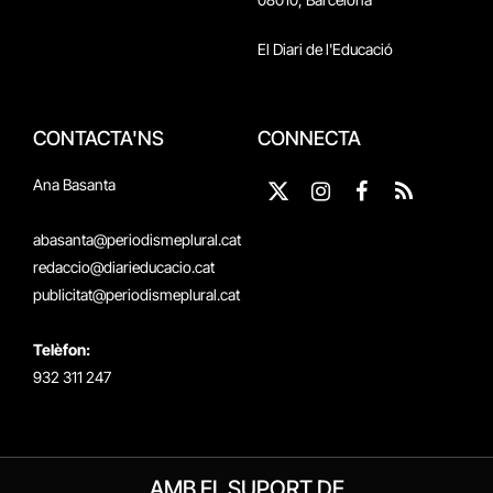
El Diari de l'Educació
CONTACTA'NS
CONNECTA
Ana Basanta
X
Instagram
Facebook
RSS
(Twitter)
abasanta@periodismeplural.cat
redaccio@diarieducacio.cat
publicitat@periodismeplural.cat
Telèfon:
932 311 247
AMB EL SUPORT DE