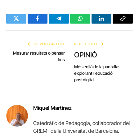
Twitter
Facebook
Telegram
WhatsApp
LinkedIn
Copy
Link
PREVIOUS ARTICLE
NEXT ARTICLE
Mesurar resultats o pensar
OPINIÓ
fins
Més enllà de la pantalla:
explorant l’educació
postdigital
Miquel Martínez
Catedràtic de Pedagogia, col·laborador del
GREM i de la Universitat de Barcelona.