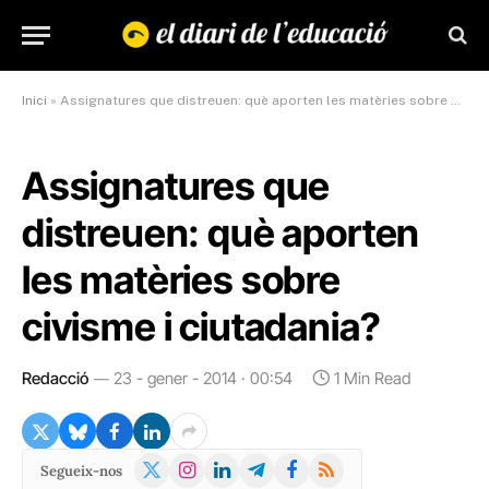
Inici
»
Assignatures que distreuen: què aporten les matèries sobre civisme i ciutadania?
Assignatures que
distreuen: què aporten
les matèries sobre
civisme i ciutadania?
Redacció
23 - gener - 2014 · 00:54
1 Min Read
X
Instagram
LinkedIn
Telegram
Facebook
RSS
Segueix-nos