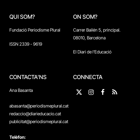
QUI SOM?
ON SOM?
Fundació Periodisme Plural
Carrer Bailén 5, principal.
08010, Barcelona
ISSN 2339 - 9619
El Diari de l'Educació
CONTACTA'NS
CONNECTA
Ana Basanta
X
Instagram
Facebook
RSS
(Twitter)
abasanta@periodismeplural.cat
redaccio@diarieducacio.cat
publicitat@periodismeplural.cat
Telèfon: