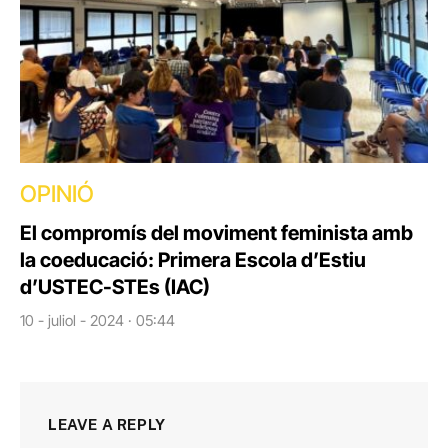
OPINIÓ
El compromís del moviment feminista amb
la coeducació: Primera Escola d’Estiu
d’USTEC-STEs (IAC)
10 - juliol - 2024 · 05:44
LEAVE A REPLY