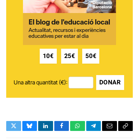
10€
25€
50€
DONAR
Una altra quantitat (€):
Twitter
Bluesky
LinkedIn
Facebook
WhatsApp
Telegram
Email
Copy