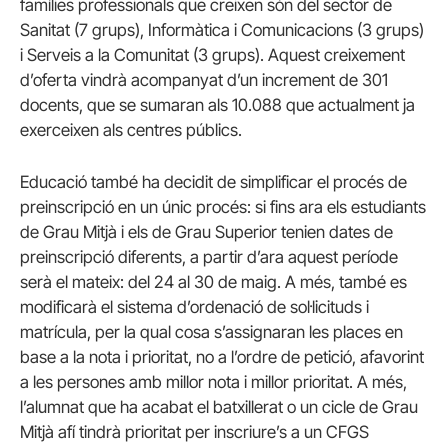
famílies professionals que creixen són del sector de
Sanitat (7 grups), Informàtica i Comunicacions (3 grups)
i Serveis a la Comunitat (3 grups). Aquest creixement
d’oferta vindrà acompanyat d’un increment de 301
docents, que se sumaran als 10.088 que actualment ja
exerceixen als centres públics.
Educació també ha decidit de simplificar el procés de
preinscripció en un únic procés: si fins ara els estudiants
de Grau Mitjà i els de Grau Superior tenien dates de
preinscripció diferents, a partir d’ara aquest període
serà el mateix: del 24 al 30 de maig. A més, també es
modificarà el sistema d’ordenació de sol·licituds i
matrícula, per la qual cosa s’assignaran les places en
base a la nota i prioritat, no a l’ordre de petició, afavorint
a les persones amb millor nota i millor prioritat. A més,
l’alumnat que ha acabat el batxillerat o un cicle de Grau
Mitjà afí tindrà prioritat per inscriure’s a un CFGS