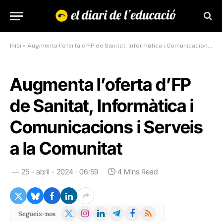
Inici
»
Augmenta l’oferta d’FP de Sanitat, Informàtica i Comunicacions i Serveis a la Comunitat
Augmenta l’oferta d’FP
de Sanitat, Informàtica i
Comunicacions i Serveis
a la Comunitat
25 - abril - 2024 · 06:59
4 Mins Read
X
Instagram
LinkedIn
Telegram
Facebook
RSS
Segueix-nos