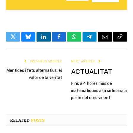
Twitter
Bluesky
LinkedIn
Facebook
WhatsApp
Telegram
Email
Copy
Link
PREVIOUS ARTICLE
NEXT ARTICLE
ACTUALITAT
Mentides i fets alternatius: el
valor de la veritat
Fins a 4 hores més de
matemàtiques a la setmana a
partir del curs vinent
RELATED
POSTS