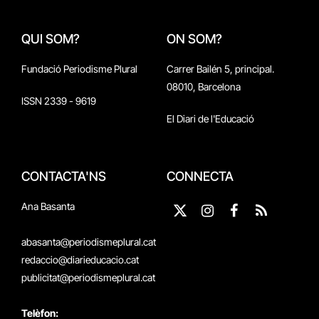
QUI SOM?
ON SOM?
Fundació Periodisme Plural
Carrer Bailén 5, principal.
08010, Barcelona
ISSN 2339 - 9619
El Diari de l'Educació
CONTACTA'NS
CONNECTA
Ana Basanta
X
Instagram
Facebook
RSS
(Twitter)
abasanta@periodismeplural.cat
redaccio@diarieducacio.cat
publicitat@periodismeplural.cat
Telèfon: