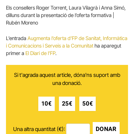
Els consellers Roger Torrent, Laura Vilagrà i Anna Simó,
dilluns durant la presentació de l’oferta formativa |
Rubén Moreno
L’entrada
Augmenta l’oferta d’FP de Sanitat, Informàtica
i Comunicacions i Serveis a la Comunitat
ha aparegut
primer a
El Diari de l’FP
.
Si t'agrada aquest article, dóna'ns suport amb
una donació.
10€
25€
50€
DONAR
Una altra quantitat (€):