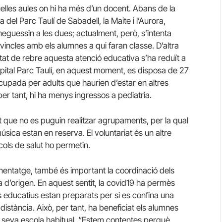
lles aules on hi ha més d’un docent. Abans de la
 del Parc Taulí de Sabadell, la Maite i l’Aurora,
oneguessin a les dues; actualment, però, s’intenta
vincles amb els alumnes a qui faran classe. D’altra
tat de rebre aquesta atenció educativa s’ha reduït a
ospital Parc Taulí, en aquest moment, es disposa de 27
 ocupada per adults que haurien d’estar en altres
er tant, hi ha menys ingressos a pediatria.
 que no es puguin realitzar agrupaments, per la qual
 música estan en reserva. El voluntariat és un altre
ols de salut ho permetin.
enentatge, també és important la coordinació dels
la d’origen. En aquest sentit, la covid19 ha permès
es educatius estan preparats per si es confina una
istància. Això, per tant, ha beneficiat els alumnes
a seva escola habitual. “Estem contentes perquè