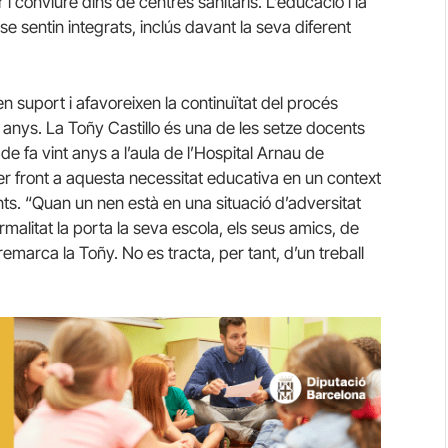
i conviure dins de centres sanitaris. L’educació i la
e sentin integrats, inclús davant la seva diferent
n suport i afavoreixen la continuïtat del procés
t anys. La Toñy Castillo és una de les setze docents
de fa vint anys a l’aula de l’Hospital Arnau de
fer front a aquesta necessitat educativa en un context
ents. “Quan un nen està en una situació d’adversitat
rmalitat la porta la seva escola, els seus amics, de
remarca la Toñy. No es tracta, per tant, d’un treball