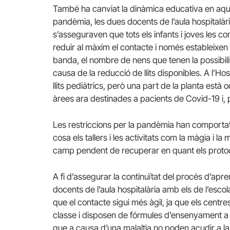
També ha canviat la dinàmica educativa en aque
pandèmia, les dues docents de l’aula hospitalària
s’asseguraven que tots els infants i joves les c
reduir al màxim el contacte i només estableixen 
banda, el nombre de nens que tenen la possibili
causa de la reducció de llits disponibles. A l’H
llits pediàtrics, però una part de la planta està
àrees ara destinades a pacients de Covid-19 i, p
Les restriccions per la pandèmia han comportat
cosa els tallers i les activitats com la màgia i la
camp pendent de recuperar en quant els protoc
A fi d’assegurar la continuïtat del procés d’apr
docents de l’aula hospitalària amb els de l’esco
que el contacte sigui més àgil, ja que els centr
classe i disposen de fórmules d’ensenyament a d
que a causa d’una malaltia no poden acudir a l