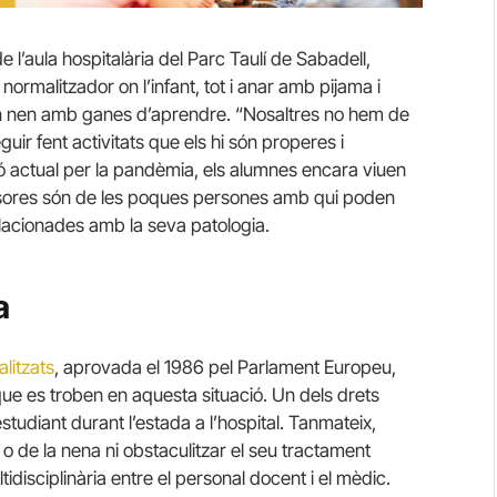
 l’aula hospitalària del Parc Taulí de Sabadell,
ormalitzador on l’infant, tot i anar amb pijama i
r un nen amb ganes d’aprendre. “Nosaltres no hem de
guir fent activitats que els hi són properes i
ció actual per la pandèmia, els alumnes encara viuen
ssores són de les poques persones amb qui poden
elacionades amb la seva patologia.
a
litzats
, aprovada el 1986 pel Parlament Europeu,
que es troben en aquesta situació. Un dels drets
studiant durant l’estada a l’hospital. Tanmateix,
 o de la nena ni obstaculitzar el seu tractament
idisciplinària entre el personal docent i el mèdic.