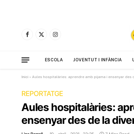
Facebook
X
Instagram
(Twitter)
ESCOLA
JOVENTUT I INFÀNCIA
Inici
»
Aules hospitalàries: aprendre amb pijama i ensenyar des d
REPORTATGE
Aules hospitalàries: ap
ensenyar des de la diver