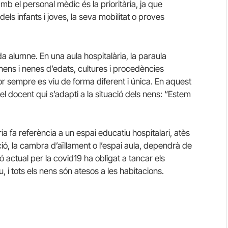
b el personal mèdic és la prioritària, ja que
els infants i joves, la seva mobilitat o proves
a alumne. En una aula hospitalària, la paraula
 nens i nenes d’edats, cultures i procedències
lor sempre es viu de forma diferent i única. En aquest
el docent qui s’adapti a la situació dels nens: “Estem
a fa referència a un espai educatiu hospitalari, atès
tació, la cambra d’aïllament o l’espai aula, dependrà de
ó actual per la covid19 ha obligat a tancar els
 i tots els nens són atesos a les habitacions.