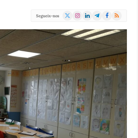
X
Instagram
LinkedIn
Telegram
Facebook
RSS
Segueix-nos
(Twitter)