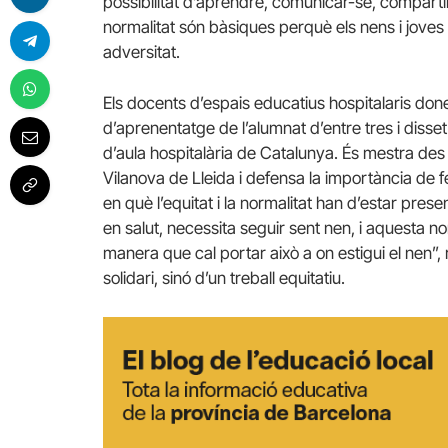
possibilitat d’aprendre, comunicar-se, compartir 
normalitat són bàsiques perquè els nens i joves s
adversitat.
Els docents d’espais educatius hospitalaris done
d’aprenentatge de l’alumnat d’entre tres i disse
d’aula hospitalària de Catalunya. És mestra des 
Vilanova de Lleida i defensa la importància de 
en què l’equitat i la normalitat han d’estar pres
en salut, necessita seguir sent nen, i aquesta no
manera que cal portar això a on estigui el nen”, 
solidari, sinó d’un treball equitatiu.