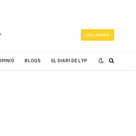
COL·LABORA
OPINIÓ
BLOGS
EL DIARI DE L’FP