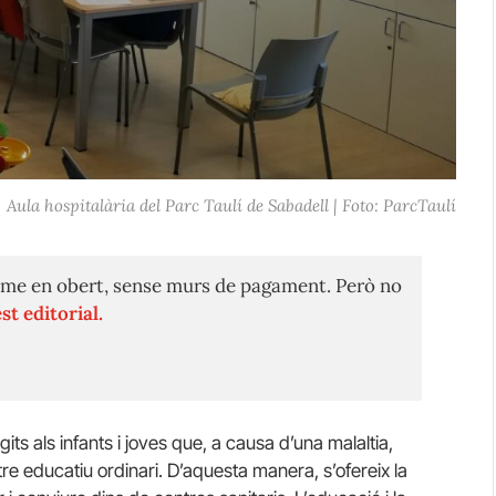
Aula hospitalària del Parc Taulí de Sabadell | Foto: ParcTaulí
me en obert, sense murs de pagament. Però no
st editorial.
its als infants i joves que, a causa d’una malaltia,
e educatiu ordinari. D’aquesta manera, s’ofereix la