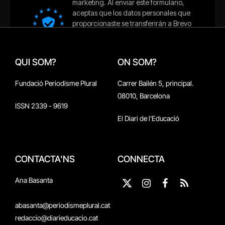
QUI SOM?
ON SOM?
Fundació Periodisme Plural
Carrer Bailén 5, principal.
08010, Barcelona
ISSN 2339 - 9619
El Diari de l'Educació
CONTACTA'NS
CONNECTA
Ana Basanta
X
Instagram
Facebook
RSS
(Twitter)
abasanta@periodismeplural.cat
redaccio@diarieducacio.cat