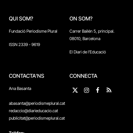
QUI SOM?
ON SOM?
Fundació Periodisme Plural
Carrer Bailén 5, principal.
08010, Barcelona
ISSN 2339 - 9619
El Diari de l'Educació
CONTACTA'NS
CONNECTA
Ana Basanta
X
Instagram
Facebook
RSS
(Twitter)
abasanta@periodismeplural.cat
redaccio@diarieducacio.cat
publicitat@periodismeplural.cat
Telèfon: