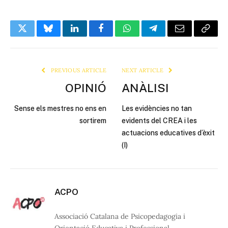
Twitter
Bluesky
LinkedIn
Facebook
WhatsApp
Telegram
Email
Copy
Link
PREVIOUS ARTICLE
NEXT ARTICLE
OPINIÓ
ANÀLISI
Sense els mestres no ens en
Les evidències no tan
sortirem
evidents del CREA i les
actuacions educatives d’èxit
(I)
ACPO
Associació Catalana de Psicopedagogia i
Orientació Educativa i Professional