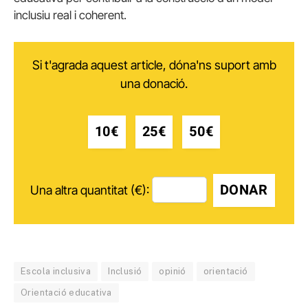
inclusiu real i coherent.
Si t'agrada aquest article, dóna'ns suport amb
una donació.
10€
25€
50€
DONAR
Una altra quantitat (€):
Escola inclusiva
Inclusió
opinió
orientació
Orientació educativa