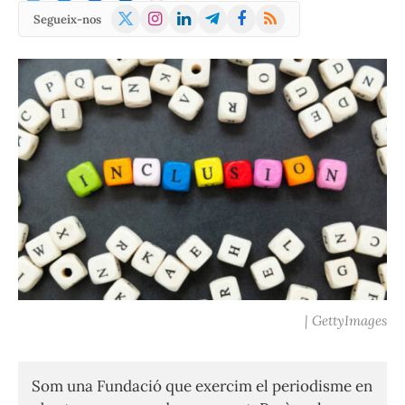
X
Instagram
LinkedIn
Telegram
Facebook
RSS
Segueix-nos
(Twitter)
| GettyImages
Som una Fundació que exercim el periodisme en