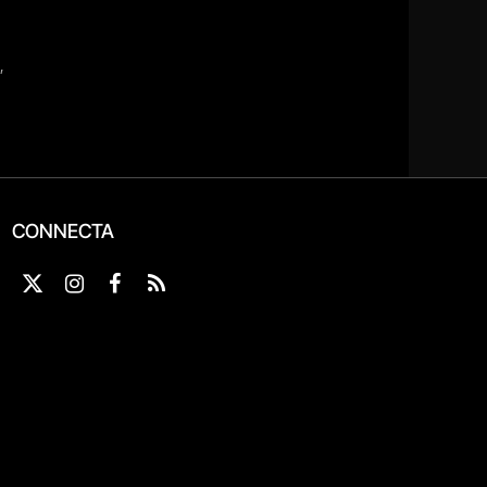
CONNECTA
X
Instagram
Facebook
RSS
(Twitter)