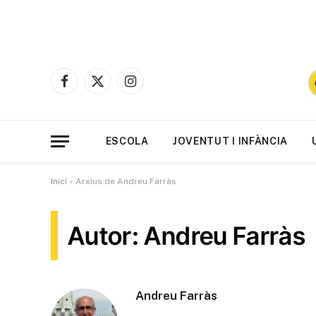
Facebook
X
Instagram
(Twitter)
ESCOLA
JOVENTUT I INFÀNCIA
Inici
»
Arxius de Andreu Farràs
Autor: Andreu Farràs
Andreu Farràs