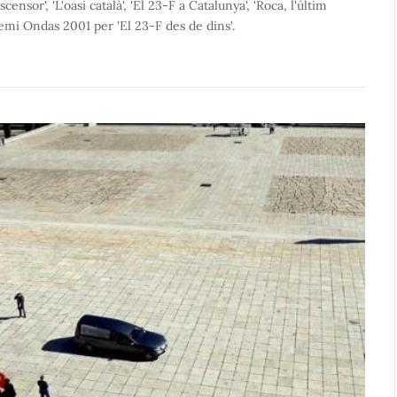
'ascensor', 'L'oasi català', 'El 23-F a Catalunya', 'Roca, l'últim
remi Ondas 2001 per 'El 23-F des de dins'.