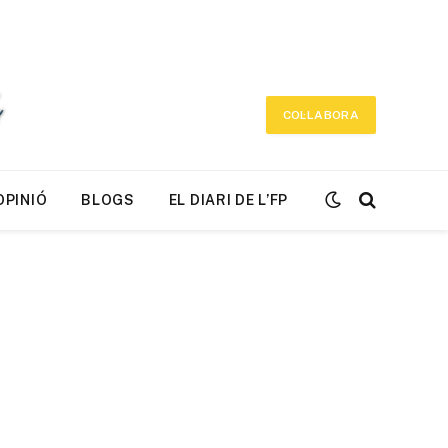
COL·LABORA
OPINIÓ
BLOGS
EL DIARI DE L’FP
r)