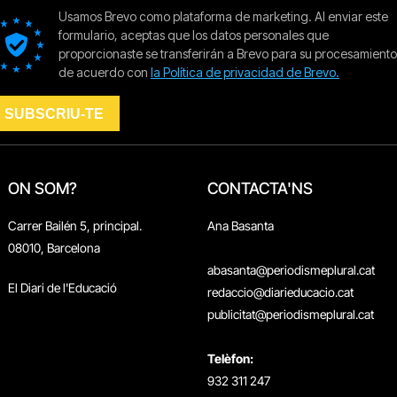
ON SOM?
CONTACTA'NS
Carrer Bailén 5, principal.
Ana Basanta
08010, Barcelona
abasanta@periodismeplural.cat
El Diari de l'Educació
redaccio@diarieducacio.cat
publicitat@periodismeplural.cat
Telèfon:
932 311 247