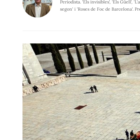
Periodista. 'Els invisibles', 'Els Güell', 'L
segon' i 'Roses de Foc de Barcelona'. P