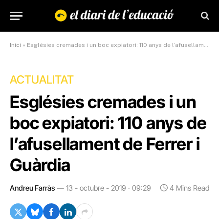
Inici
»
Esglésies cremades i un boc expiatori: 110 anys de l’afusellament de Ferrer i Guàrdia
ACTUALITAT
Esglésies cremades i un
boc expiatori: 110 anys de
l’afusellament de Ferrer i
Guàrdia
Andreu Farràs
13 - octubre - 2019 · 09:29
4 Mins Read