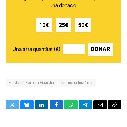
una donació.
10€
25€
50€
DONAR
Una altra quantitat (€):
Fundació Ferrer i Guàrdia
memòria històrica
Twitter
Bluesky
LinkedIn
Facebook
WhatsApp
Telegram
Email
Copy
Link