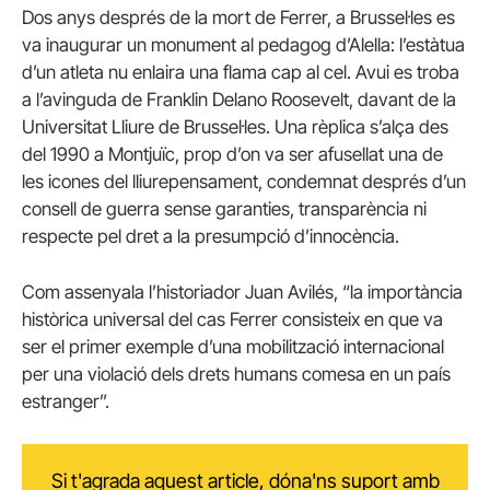
Dos anys després de la mort de Ferrer, a Brussel·les es
va inaugurar un monument al pedagog d’Alella: l’estàtua
d’un atleta nu enlaira una flama cap al cel. Avui es troba
a l’avinguda de Franklin Delano Roosevelt, davant de la
Universitat Lliure de Brussel·les. Una rèplica s’alça des
del 1990 a Montjuïc, prop d’on va ser afusellat una de
les icones del lliurepensament, condemnat després d’un
consell de guerra sense garanties, transparència ni
respecte pel dret a la presumpció d’innocència.
Com assenyala l’historiador Juan Avilés, “la importància
històrica universal del cas Ferrer consisteix en que va
ser el primer exemple d’una mobilització internacional
per una violació dels drets humans comesa en un país
estranger”.
Si t'agrada aquest article, dóna'ns suport amb