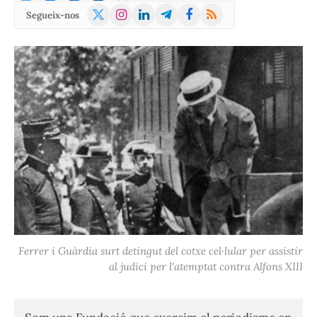
X
Instagram
LinkedIn
Telegram
Facebook
RSS
Segueix-nos
(Twitter)
Ferrer i Guàrdia surt detingut del cotxe cel·lular per assistir
al judici per l'atemptat contra Alfons XIII