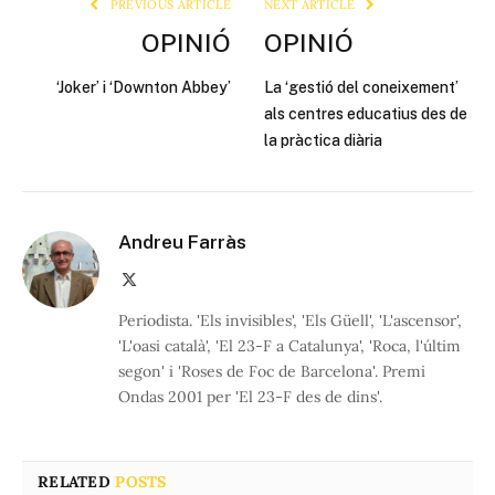
PREVIOUS ARTICLE
NEXT ARTICLE
OPINIÓ
OPINIÓ
‘Joker’ i ‘Downton Abbey’
La ‘gestió del coneixement’
als centres educatius des de
la pràctica diària
Andreu Farràs
X
(Twitter)
Periodista. 'Els invisibles', 'Els Güell', 'L'ascensor',
'L'oasi català', 'El 23-F a Catalunya', 'Roca, l'últim
segon' i 'Roses de Foc de Barcelona'. Premi
Ondas 2001 per 'El 23-F des de dins'.
RELATED
POSTS