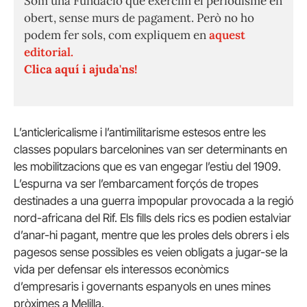
Som una Fundació que exercim el periodisme en
obert, sense murs de pagament. Però no ho
podem fer sols, com expliquem en
aquest
editorial.
Clica aquí i ajuda'ns!
L’anticlericalisme i l’antimilitarisme estesos entre les
classes populars barcelonines van ser determinants en
les mobilitzacions que es van engegar l’estiu del 1909.
L’espurna va ser l’embarcament forçós de tropes
destinades a una guerra impopular provocada a la regió
nord-africana del Rif. Els fills dels rics es podien estalviar
d’anar-hi pagant, mentre que les proles dels obrers i els
pagesos sense possibles es veien obligats a jugar-se la
vida per defensar els interessos econòmics
d’empresaris i governants espanyols en unes mines
pròximes a Melilla.