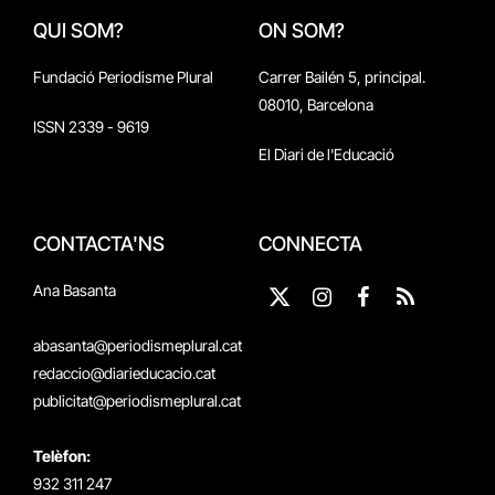
QUI SOM?
ON SOM?
Fundació Periodisme Plural
Carrer Bailén 5, principal.
08010, Barcelona
ISSN 2339 - 9619
El Diari de l'Educació
CONTACTA'NS
CONNECTA
Ana Basanta
X
Instagram
Facebook
RSS
(Twitter)
abasanta@periodismeplural.cat
redaccio@diarieducacio.cat
publicitat@periodismeplural.cat
Telèfon:
932 311 247