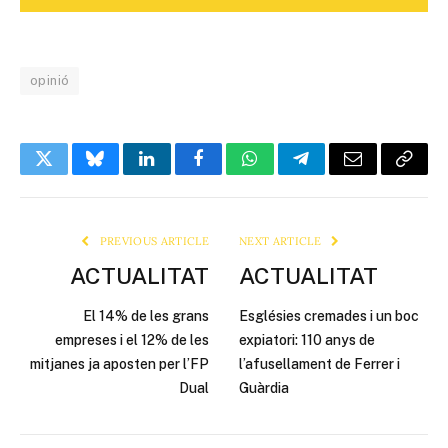
opinió
Twitter
Bluesky
LinkedIn
Facebook
WhatsApp
Telegram
Email
Copy
Link
PREVIOUS ARTICLE
NEXT ARTICLE
ACTUALITAT
ACTUALITAT
El 14% de les grans
Esglésies cremades i un boc
empreses i el 12% de les
expiatori: 110 anys de
mitjanes ja aposten per l’FP
l’afusellament de Ferrer i
Dual
Guàrdia