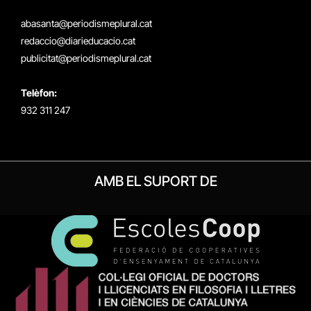
X
Instagram
Facebook
RSS
(Twitter)
abasanta@periodismeplural.cat
redaccio@diarieducacio.cat
publicitat@periodismeplural.cat
Telèfon:
932 311 247
AMB EL SUPORT DE