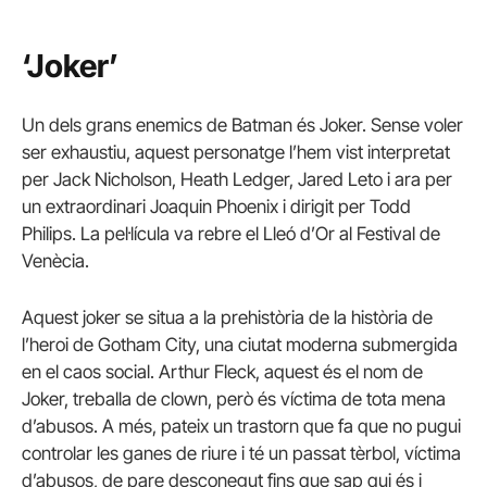
‘Joker’
Un dels grans enemics de Batman és Joker. Sense voler
ser exhaustiu, aquest personatge l’hem vist interpretat
per Jack Nicholson, Heath Ledger, Jared Leto i ara per
un extraordinari Joaquin Phoenix i dirigit per Todd
Philips. La pel·lícula va rebre el Lleó d’Or al Festival de
Venècia.
Aquest joker se situa a la prehistòria de la història de
l’heroi de Gotham City, una ciutat moderna submergida
en el caos social. Arthur Fleck, aquest és el nom de
Joker, treballa de clown, però és víctima de tota mena
d’abusos. A més, pateix un trastorn que fa que no pugui
controlar les ganes de riure i té un passat tèrbol, víctima
d’abusos, de pare desconegut fins que sap qui és i