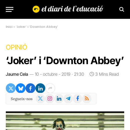
Inici
»
‘Joker’ i ‘Downton Abbey’
OPINIÓ
‘Joker’ i ‘Downton Abbey’
Jaume Cela
10 - octubre - 2019 · 21:30
3 Mins Read
X
Instagram
LinkedIn
Telegram
Facebook
RSS
Segueix-nos
(Twitter)