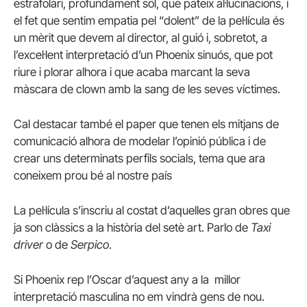
estrafolari, profundament sol, que pateix al·lucinacions, i
el fet que sentim empatia pel “dolent” de la pel·lícula és
un mèrit que devem al director, al guió i, sobretot, a
l’excel·lent interpretació d’un Phoenix sinuós, que pot
riure i plorar alhora i que acaba marcant la seva
màscara de clown amb la sang de les seves víctimes.
Cal destacar també el paper que tenen els mitjans de
comunicació alhora de modelar l’opinió pública i de
crear uns determinats perfils socials, tema que ara
coneixem prou bé al nostre país
La pel·lícula s’inscriu al costat d’aquelles gran obres que
ja son clàssics a la història del setè art. Parlo de
Taxi
driver
o de
Serpico
.
Si Phoenix rep l’Oscar d’aquest any a la millor
interpretació masculina no em vindrà gens de nou.