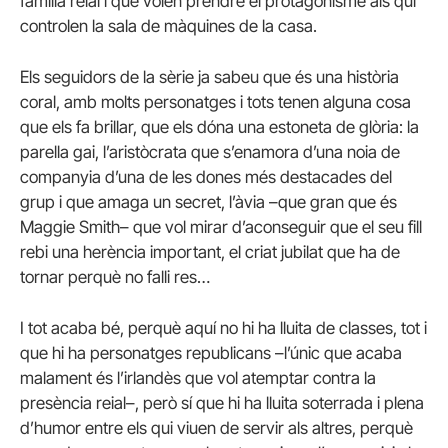
família reial i que volen prendre el protagonisme als qui
controlen la sala de màquines de la casa.
Els seguidors de la sèrie ja sabeu que és una història
coral, amb molts personatges i tots tenen alguna cosa
que els fa brillar, que els dóna una estoneta de glòria: la
parella gai, l’aristòcrata que s’enamora d’una noia de
companyia d’una de les dones més destacades del
grup i que amaga un secret, l’àvia –que gran que és
Maggie Smith– que vol mirar d’aconseguir que el seu fill
rebi una herència important, el criat jubilat que ha de
tornar perquè no falli res…
I tot acaba bé, perquè aquí no hi ha lluita de classes, tot i
que hi ha personatges republicans –l’únic que acaba
malament és l’irlandès que vol atemptar contra la
presència reial–, però sí que hi ha lluita soterrada i plena
d’humor entre els qui viuen de servir als altres, perquè