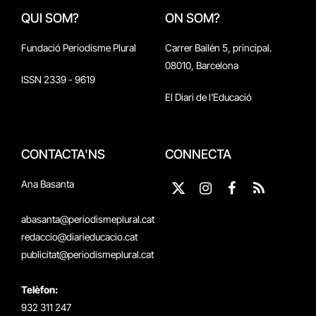
QUI SOM?
ON SOM?
Fundació Periodisme Plural
Carrer Bailén 5, principal.
08010, Barcelona
ISSN 2339 - 9619
El Diari de l'Educació
CONTACTA'NS
CONNECTA
Ana Basanta
X
Instagram
Facebook
RSS
(Twitter)
abasanta@periodismeplural.cat
redaccio@diarieducacio.cat
publicitat@periodismeplural.cat
Telèfon:
932 311 247