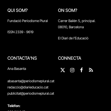
QUI SOM?
ON SOM?
Fundació Periodisme Plural
Carrer Bailén 5, principal.
08010, Barcelona
ISSN 2339 - 9619
El Diari de l'Educació
CONTACTA'NS
CONNECTA
Ana Basanta
X
Instagram
Facebook
RSS
(Twitter)
abasanta@periodismeplural.cat
redaccio@diarieducacio.cat
publicitat@periodismeplural.cat
Telèfon: