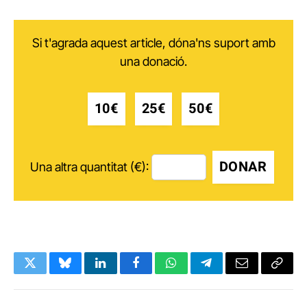
Si t'agrada aquest article, dóna'ns suport amb
una donació.
10€
25€
50€
DONAR
Una altra quantitat (€):
Twitter
Bluesky
LinkedIn
Facebook
WhatsApp
Telegram
Email
Copy
Link