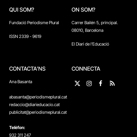
QUI SOM?
ON SOM?
Fundació Periodisme Plural
Carrer Bailén 5, principal.
08010, Barcelona
ISSN 2339 - 9619
El Diari de l'Educació
CONTACTA'NS
CONNECTA
Ana Basanta
X
Instagram
Facebook
RSS
(Twitter)
abasanta@periodismeplural.cat
redaccio@diarieducacio.cat
publicitat@periodismeplural.cat
Telèfon:
932 311 247