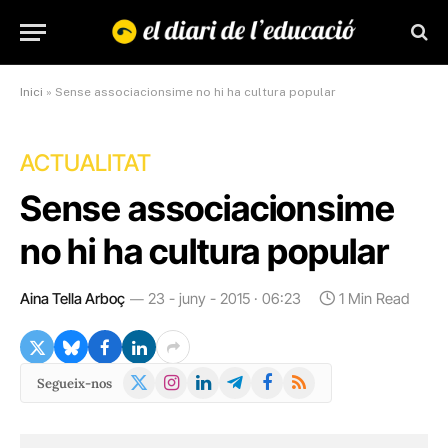
Inici
»
Sense associacionsime no hi ha cultura popular
ACTUALITAT
Sense associacionsime
no hi ha cultura popular
Aina Tella Arboç
23 - juny - 2015 · 06:23
1 Min Read
X
Instagram
LinkedIn
Telegram
Facebook
RSS
Segueix-nos
(Twitter)