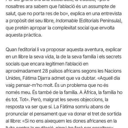
nosaltres ara sabem que l’ablació és un assumpte de
salut, que no porta res de bo», explica en una entrevista
a propòsit del seu llibre,
Indomable
(Editorials Península),
que pretén apropar la complexitat social que envolta
aquesta pràctica.
Quan l’editorial li va proposar aquesta aventura, explicar
en un llibre la seva vida, la de la seva família i els secrets
socials que encara legitimen l’ablació en
aproximadament 28 països africans segons les Nacions
Unides, Fátima Djarra admet que va dubtar. «Aquell dia
vaig pensar-m’ho molt. És un problema que no és
només meu. És també de la família. A Àfrica, la família ho
és tot. Tot». Però, malgrat les seves objeccions, la
resposta va ser que sí. La Fàtima somriu abans de
pronunciar el pensament que va donar el tret de sortida
al llibre: «Si no ens aixequem les dones africanes en la
lluita contra la mutilació, ningú ho farà per nosaltres».