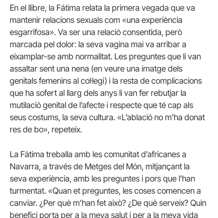
En el llibre, la Fátima relata la primera vegada que va
mantenir relacions sexuals com «una experiència
esgarrifosa». Va ser una relació consentida, però
marcada pel dolor: la seva vagina mai va arribar a
eixamplar-se amb normalitat. Les preguntes que li van
assaltar sent una nena (en veure una imatge dels
genitals femenins al col·legi) i la resta de complicacions
que ha sofert al llarg dels anys li van fer rebutjar la
mutilació genital de l’afecte i respecte que té cap als
seus costums, la seva cultura. «L’ablació no m’ha donat
res de bo», repeteix.
La Fàtima treballa amb les comunitat d’africanes a
Navarra, a través de Metges del Món, mitjançant la
seva experiència, amb les preguntes i pors que l’han
turmentat. «Quan et preguntes, les coses comencen a
canviar. ¿Per què m’han fet això? ¿De què serveix? Quin
benefici porta per a la meva salut i per a la meva vida