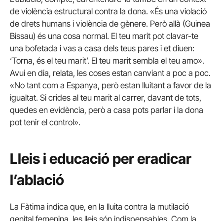
de violència estructural contra la dona.
«És una violació
de drets humans i violència de gènere. Però allà (Guinea
Bissau) és una cosa normal. El teu marit pot clavar-te
una bofetada i vas a casa dels teus pares i et diuen:
‘Torna, és el teu marit’. El teu marit sembla el teu amo».
Avui en dia, relata, les coses estan canviant a poc a poc.
«No tant com a Espanya, però estan lluitant a favor de la
igualtat. Si crides al teu marit al carrer, davant de tots,
quedes en evidència, però a casa pots parlar i la dona
pot tenir el control».
Lleis i educació per eradicar
l’ablació
La Fàtima indica que, en la lluita contra la mutilació
genital femenina, les lleis són indispensables.
Com la