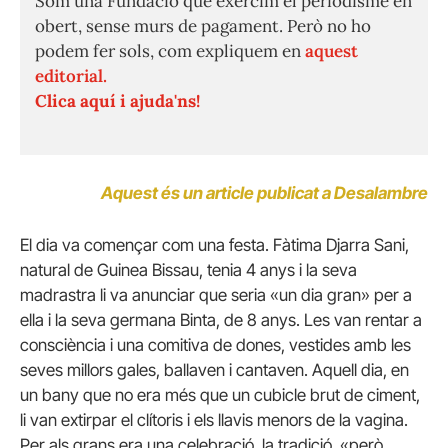
Som una Fundació que exercim el periodisme en
obert, sense murs de pagament. Però no ho
podem fer sols, com expliquem en
aquest
editorial.
Clica aquí i ajuda'ns!
Aquest és un article publicat a Desalambre
El dia va començar com una festa. Fàtima Djarra Sani,
natural de Guinea Bissau, tenia 4 anys i la seva
madrastra li va anunciar que seria «un dia gran» per a
ella i la seva germana Binta, de 8 anys. Les van rentar a
consciència i una comitiva de dones, vestides amb les
seves millors gales, ballaven i cantaven. Aquell dia, en
un bany que no era més que un cubicle brut de ciment,
li van extirpar el clítoris i els llavis menors de la vagina.
Per als grans era una celebració, la tradició, «però