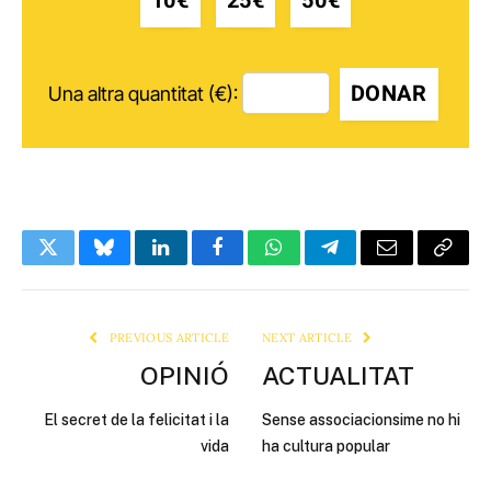
10€
25€
50€
DONAR
Una altra quantitat (€):
Twitter
Bluesky
LinkedIn
Facebook
WhatsApp
Telegram
Email
Copy
Link
PREVIOUS ARTICLE
NEXT ARTICLE
OPINIÓ
ACTUALITAT
El secret de la felicitat i la
Sense associacionsime no hi
vida
ha cultura popular