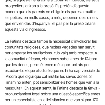
progenitors aniran a la presó.
Es pretén d’aquesta
manera que els parents no obliguin els pares a mutilar
les petites;
en molts casos, a més, depenen dels diners
que envien des d’Espanya i el pas per la presó tallaria
aquesta via d’ingressos.
La Fátima destaca també la necessitat d’involucrar les
comunitats religioses, que moltes vegades han servit
per emparar les mutilacions.
«Jo vaig amb respecte. A
la comunitat africana, els homes saben més de l’Alcorà
que les dones, perquè tenen més oportunitats per
estudiar-lo. El que els dic és que no hi ha cap versicle de
l’Alcorà que digui que cal mutilar les seves dones. Si
l’imam ho entén, pot sensibilitzar els homes que van a la
mesquita».
En aquest sentit, la Fàtima destaca la
fatwa
-
pronunciamient legal sobre una qüestió específica emès
per un especialista en la llei islàmica que van signar 170