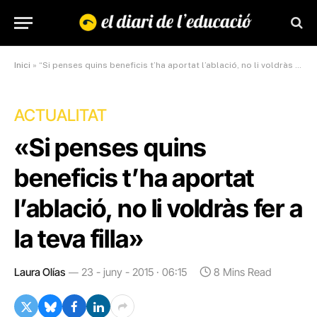
Inici
»
“Si penses quins beneficis t’ha aportat l’ablació, no li voldràs fer a la teva filla”
ACTUALITAT
«Si penses quins
beneficis t’ha aportat
l’ablació, no li voldràs fer a
la teva filla»
Laura Olías
23 - juny - 2015 · 06:15
8 Mins Read