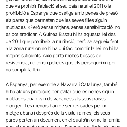
que va prohibir l’ablació al seu país natal el 2011 o la
prohibició a Espanya que castiga amb penes de presó
els pares que permeten que les seves filles siguin
mutilades.
«Però sense mitjans, sense sensibilització, no
es pot eradicar. A Guinea Bissau hi ha aquesta llei des
de 2011 que prohibeix la mutilació, però se segueix fent
a la zona rural on no hi ha qui faci complir la llei, no hi ha
mitjans suficients. Això porta moltes bosses de
resistència, no tenen policies que els persegueixin per
no complir la llei».
A Espanya, per exemple a Navarra i Catalunya, també
hi ha alguns protocols per evitar que les nenes siguin
mutilades quan van de vacances als seus països
d’origen.
Les menors han de ser revisades per un
metge abans i després de la visita i a més, els seus
pares porten un document en el qual s’informa la família
que, si aquesta nena torna a Espanya mutilada, els seus