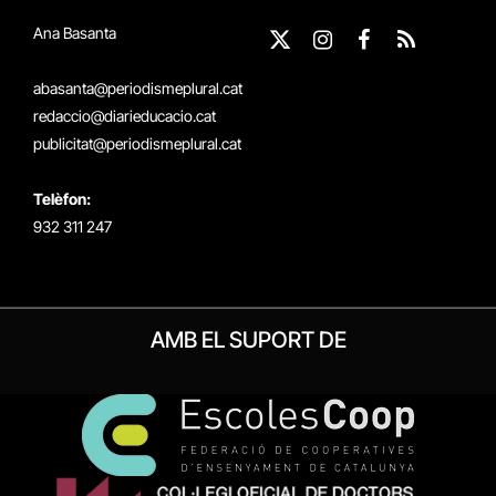
Ana Basanta
X
Instagram
Facebook
RSS
(Twitter)
abasanta@periodismeplural.cat
redaccio@diarieducacio.cat
publicitat@periodismeplural.cat
Telèfon:
932 311 247
AMB EL SUPORT DE