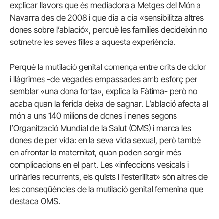
explicar llavors que és mediadora a Metges del Món a
Navarra des de 2008 i que dia a dia «sensibilitza altres
dones sobre l’ablació», perquè les famílies decideixin no
sotmetre les seves filles a aquesta experiència.
Perquè la mutilació genital comença entre crits de dolor
i llàgrimes -de vegades empassades amb esforç per
semblar «una dona forta», explica la Fàtima- però no
acaba quan la ferida deixa de sagnar. L’ablació afecta al
món a uns 140 milions de dones i nenes segons
l’Organització Mundial de la Salut (OMS) i marca les
dones de per vida: en la seva vida sexual, però també
en afrontar la maternitat, quan poden sorgir més
complicacions en el part. Les «infeccions vesicals i
urinàries recurrents, els quists i l’esterilitat» són altres de
les conseqüències de la mutilació genital femenina que
destaca OMS.