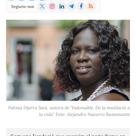
X
Instagram
LinkedIn
Telegram
Facebook
RSS
Segueix-nos
(Twitter)
Fatima Djarra Sani, autora de "Indomable. De la mutilació a
la vida" Foto: Alejandro Navarro Bustamante