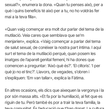
sexual?», enumera la dona. «Quan tu penses això, per a
què i quins beneficis té això per a tu, no ho voldràs fer
mai a la teva filla».
«Quan vaig començar era molt dur parlar del tema de la
mutilació. Veia cares que semblava que se’m
menjarien», explica. «Vaig començar a parlar del tema
de salut sexual, de conèixer la nostra part íntima. I aquí
surt el tema de la mutilació perquè, quan posem les
imatges de l’aparell genital femení, hi ha dones que
comencen a preguntar: ‘Això què és?’. ‘El clítoris’. ‘I per
què jo no el tinc?’. Llavors, de vegades, s’obren i
s’expliquen: ‘Em van tallar», explica la Fàtima.
En altres ocasions, els dics que aixequen la vergonya i la
por són massa alts. «Et fa por la humiliació, al fet que es
riguin de tu. Però també és por a trair la teva família, la
teva comunitat. És l’educació que t’han donat. La cultura