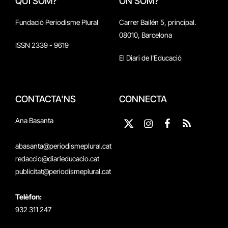
QUI SOM?
ON SOM?
Fundació Periodisme Plural
Carrer Bailén 5, principal.
08010, Barcelona
ISSN 2339 - 9619
El Diari de l'Educació
CONTACTA'NS
CONNECTA
Ana Basanta
X
Instagram
Facebook
RSS
(Twitter)
abasanta@periodismeplural.cat
redaccio@diarieducacio.cat
publicitat@periodismeplural.cat
Telèfon:
932 311 247