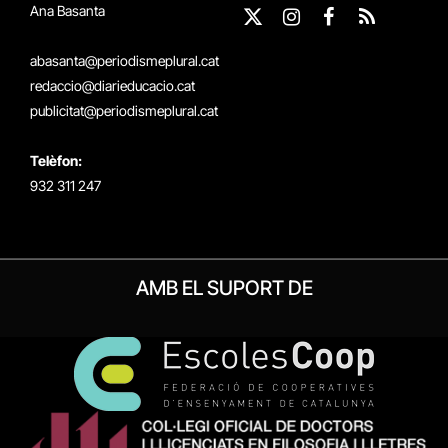
Ana Basanta
X
Instagram
Facebook
RSS
(Twitter)
abasanta@periodismeplural.cat
redaccio@diarieducacio.cat
publicitat@periodismeplural.cat
Telèfon:
932 311 247
AMB EL SUPORT DE