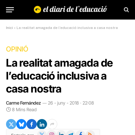
Inici
»
La realitat amagada de l’educació inclusiva a casa nostra
OPINIÓ
La realitat amagada de
l’educació inclusiva a
casa nostra
Carme Fernández
26 - juny - 2018 · 22:08
8 Mins Read
X
Instagram
LinkedIn
Telegram
Facebook
RSS