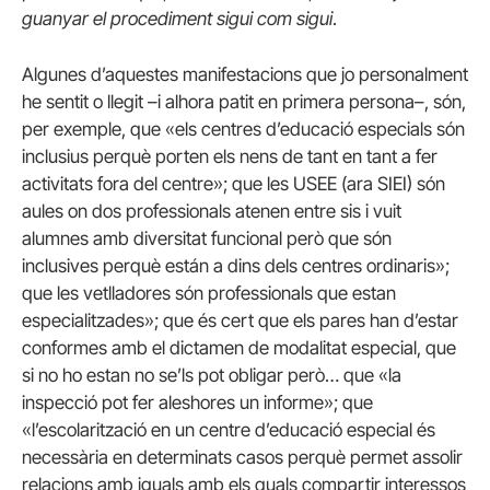
guanyar el procediment sigui com sigui
.
Algunes d’aquestes manifestacions que jo personalment
he sentit o llegit –i alhora patit en primera persona–, són,
per exemple, que «els centres d’educació especials són
inclusius perquè porten els nens de tant en tant a fer
activitats fora del centre»; que les USEE (ara SIEI) són
aules on dos professionals atenen entre sis i vuit
alumnes amb diversitat funcional però que són
inclusives perquè están a dins dels centres ordinaris»;
que les vetlladores són professionals que estan
especialitzades»; que és cert que els pares han d’estar
conformes amb el dictamen de modalitat especial, que
si no ho estan no se’ls pot obligar però… que «la
inspecció pot fer aleshores un informe»; que
«l’escolarització en un centre d’educació especial és
necessària en determinats casos perquè permet assolir
relacions amb iguals amb els quals compartir interessos