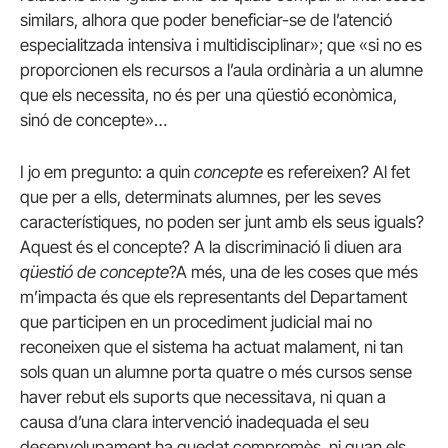
similars, alhora que poder beneficiar-se de l’atenció
especialitzada intensiva i multidisciplinar»; que «si no es
proporcionen els recursos a l’aula ordinària a un alumne
que els necessita, no és per una qüestió econòmica,
sinó de concepte»…
I jo em pregunto: a quin
concepte
es refereixen? Al fet
que per a ells, determinats alumnes, per les seves
característiques, no poden ser junt amb els seus iguals?
Aquest és el concepte? A la discriminació li diuen ara
qüestió de concepte
?A més, una de les coses que més
m’impacta és que els representants del Departament
que participen en un procediment judicial mai no
reconeixen que el sistema ha actuat malament, ni tan
sols quan un alumne porta quatre o més cursos sense
haver rebut els suports que necessitava, ni quan a
causa d’una clara intervenció inadequada el seu
desenvolupament ha quedat compromès, ni quan els