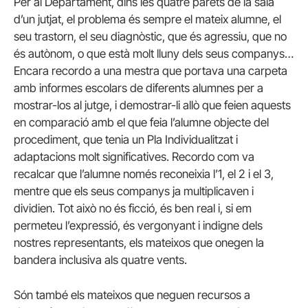
Per al Departament, dins les quatre parets de la sala
d’un jutjat, el problema és sempre el mateix alumne, el
seu trastorn, el seu diagnòstic, que és agressiu, que no
és autònom, o que està molt lluny dels seus companys…
Encara recordo a una mestra que portava una carpeta
amb informes escolars de diferents alumnes per a
mostrar-los al jutge, i demostrar-li allò que feien aquests
en comparació amb el que feia l’alumne objecte del
procediment, que tenia un Pla Individualitzat i
adaptacions molt significatives. Recordo com va
recalcar que l’alumne només reconeixia l’1, el 2 i el 3,
mentre que els seus companys ja multiplicaven i
dividien. Tot això no és ficció, és ben real i, si em
permeteu l’expressió, és vergonyant i indigne dels
nostres representants, els mateixos que onegen la
bandera inclusiva als quatre vents.
Són també els mateixos que neguen recursos a