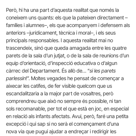
Però, hi ha una part d’aquesta realitat que només la
coneixem uns quants: els que la pateixen directament –
famílies i alumnes–, els que acompanyem i defensem als
anteriors –jurídicament, tècnica i moral–, i els seus
principals responsables. I aquesta realitat mai no
trascendeix, sinó que queda amagada entre les quatre
parets de la sala d’un jutjat, o de la sala de reunions d’un
equip d’orientació, d’inspecció educativa o d’algun
càrrec del Departament. És allò de… “
si les parets
parlessin
!”. Moltes vegades he pensat de començar a
aixecar les catifes, de fer visible quelcom que us
escandalitzaria a la major part de vosaltres, però
comprendreu que això no sempre és possible, ni tan
sols recomanable, per tot el que està en joc, en especial
en relació als infants afectats. Avui, però, faré una petita
excepció i qui sap si no serà el començament d’una
nova via que pugui ajudar a endreçar i redirigir les