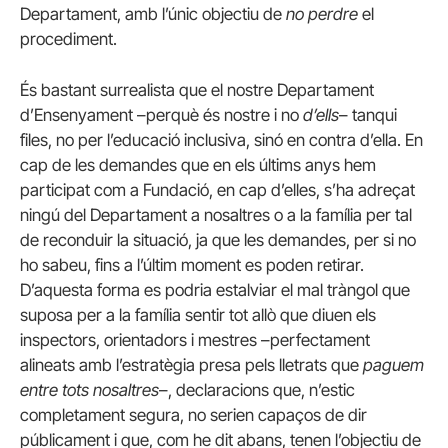
Departament, amb l’únic objectiu de
no perdre
el
procediment.
És bastant surrealista que el nostre Departament
d’Ensenyament –perquè és nostre i no
d’ells
– tanqui
files, no per l’educació inclusiva, sinó en contra d’ella. En
cap de les demandes que en els últims anys hem
participat com a Fundació, en cap d’elles, s’ha adreçat
ningú del Departament a nosaltres o a la família per tal
de reconduir la situació, ja que les demandes, per si no
ho sabeu, fins a l’últim moment es poden retirar.
D’aquesta forma es podria estalviar el mal tràngol que
suposa per a la família sentir tot allò que diuen els
inspectors, orientadors i mestres –perfectament
alineats amb l’estratègia presa pels lletrats que
paguem
entre tots nosaltres
–, declaracions que, n’estic
completament segura, no serien capaços de dir
públicament i que, com he dit abans, tenen l’objectiu de