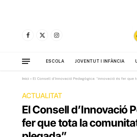
Facebook
X
Instagram
(Twitter)
ESCOLA
JOVENTUT I INFÀNCIA
Inici
»
El Consell d’Innovació Pedagògica: “innovació és fer que 
ACTUALITAT
El Consell d’Innovació 
fer que tota la comunita
plegada”