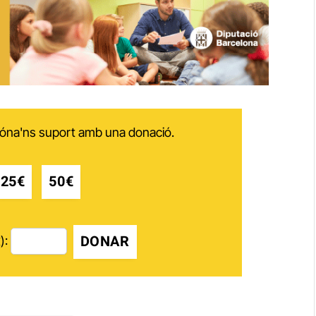
 dóna'ns suport amb una donació.
25€
50€
DONAR
):