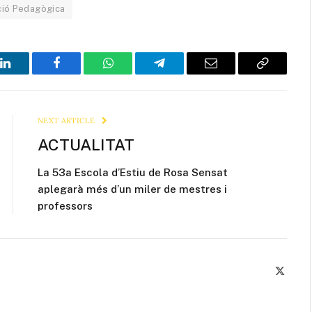
ció Pedagògica
LinkedIn
Facebook
WhatsApp
Telegram
Email
Copy
Link
NEXT ARTICLE
ACTUALITAT
La 53a Escola d’Estiu de Rosa Sensat
aplegarà més d’un miler de mestres i
professors
X
(Twitte