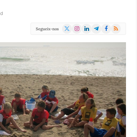
ad
X
Instagram
LinkedIn
Telegram
Facebook
RSS
Segueix-nos
(Twitter)