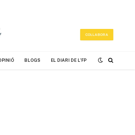
COL·LABORA
OPINIÓ
BLOGS
EL DIARI DE L’FP