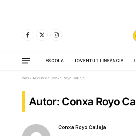
Facebook
X
Instagram
(Twitter)
ESCOLA
JOVENTUT I INFÀNCIA
Inici
»
Arxius de Conxa Royo Calleja
Autor: Conxa Royo Cal
Conxa Royo Calleja