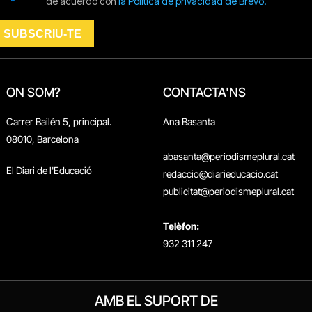
ON SOM?
CONTACTA'NS
Carrer Bailén 5, principal.
Ana Basanta
08010, Barcelona
abasanta@periodismeplural.cat
El Diari de l'Educació
redaccio@diarieducacio.cat
publicitat@periodismeplural.cat
Telèfon:
932 311 247
AMB EL SUPORT DE