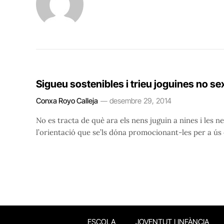
Sigueu sostenibles i trieu joguines no se
Conxa Royo Calleja
desembre 29, 2014
No es tracta de què ara els nens juguin a nines i les n
l’orientació que se’ls dóna promocionant-les per a ús
ESCOLA
JOVENTUT I INFÀNCIA