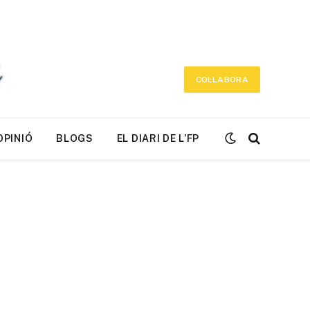
COL·LABORA
OPINIÓ
BLOGS
EL DIARI DE L’FP