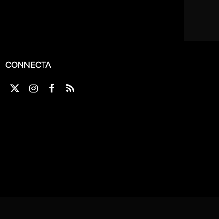
CONNECTA
X
Instagram
Facebook
RSS
(Twitter)