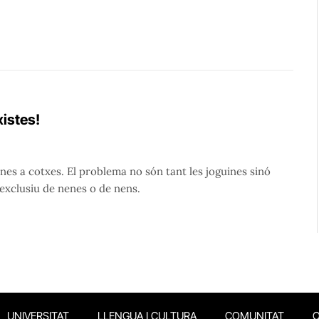
xistes!
enes a cotxes. El problema no són tant les joguines sinó
 exclusiu de nenes o de nens.
UNIVERSITAT
LLENGUA I CULTURA
COMUNITAT
O