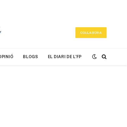
COL·LABORA
OPINIÓ
BLOGS
EL DIARI DE L’FP