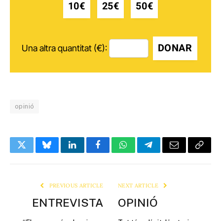
10€
25€
50€
DONAR
Una altra quantitat (€):
opinió
Twitter
Bluesky
LinkedIn
Facebook
WhatsApp
Telegram
Email
Copy
Link
PREVIOUS ARTICLE
NEXT ARTICLE
ENTREVISTA
OPINIÓ