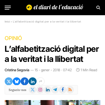
Inici
»
L’alfabetització digital per a la veritat i la llibertat
OPINIÓ
L’alfabetització digital per
a la veritat i la llibertat
Cristina Segovia
15 - gener - 2018 · 07:42
1 Min Read
X
Instagram
LinkedIn
Telegram
Facebook
RSS
Segueix-nos
(Twitter)