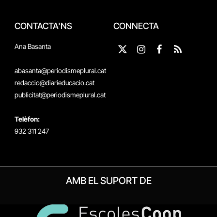
CONTACTA'NS
CONNECTA
Ana Basanta
X
Instagram
Facebook
RSS
(Twitter)
abasanta@periodismeplural.cat
redaccio@diarieducacio.cat
publicitat@periodismeplural.cat
Telèfon:
932 311 247
AMB EL SUPORT DE