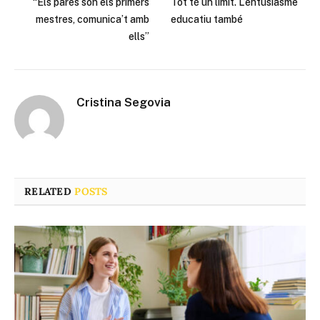
“Els pares són els primers
Tot té un límit. L’entusiasme
mestres, comunica’t amb
educatiu també
ells”
Cristina Segovia
RELATED
POSTS