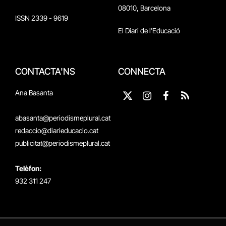
08010, Barcelona
ISSN 2339 - 9619
El Diari de l'Educació
CONTACTA'NS
CONNECTA
Ana Basanta
X
Instagram
Facebook
RSS
(Twitter)
abasanta@periodismeplural.cat
redaccio@diarieducacio.cat
publicitat@periodismeplural.cat
Telèfon:
932 311 247