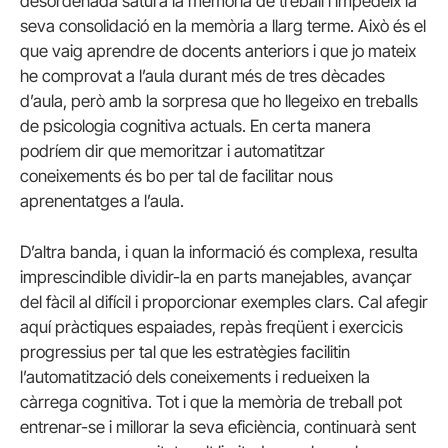
desordenada satura la memòria de treball i impedeix la
seva consolidació en la memòria a llarg terme. Això és el
que vaig aprendre de docents anteriors i que jo mateix
he comprovat a l’aula durant més de tres dècades
d’aula, però amb la sorpresa que ho llegeixo en treballs
de psicologia cognitiva actuals. En certa manera
podríem dir que memoritzar i automatitzar
coneixements és bo per tal de facilitar nous
aprenentatges a l’aula.
D’altra banda, i quan la informació és complexa, resulta
imprescindible dividir-la en parts manejables, avançar
del fàcil al difícil i proporcionar exemples clars. Cal afegir
aquí pràctiques espaiades, repàs freqüent i exercicis
progressius per tal que les estratègies facilitin
l’automatització dels coneixements i redueixen la
càrrega cognitiva. Tot i que la memòria de treball pot
entrenar-se i millorar la seva eficiència, continuarà sent