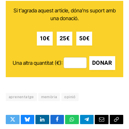
Si t'agrada aquest article, dóna'ns suport amb
una donació.
10€
25€
50€
DONAR
Una altra quantitat (€):
aprenentatge
memòria
opinió
Twitter
Bluesky
LinkedIn
Facebook
WhatsApp
Telegram
Email
Copy