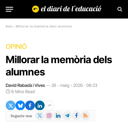
Inici
»
Millorar la memòria dels alumnes
OPINIÓ
Millorar la memòria dels
alumnes
David Rabadà i Vives
26 - maig - 2026 · 06:23
6 Mins Read
X
Instagram
LinkedIn
Telegram
Facebook
RSS
Segueix-nos
(Twitter)