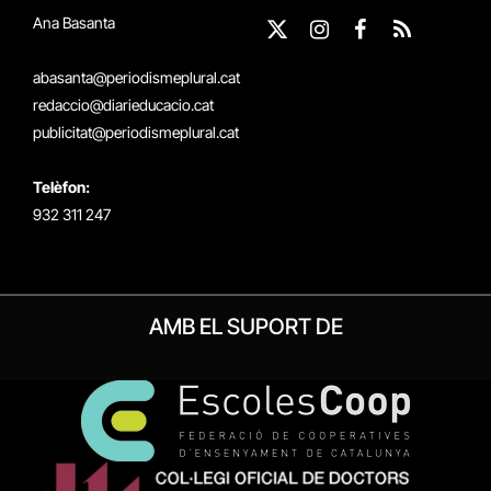
Ana Basanta
X
Instagram
Facebook
RSS
(Twitter)
abasanta@periodismeplural.cat
redaccio@diarieducacio.cat
publicitat@periodismeplural.cat
Telèfon:
932 311 247
AMB EL SUPORT DE