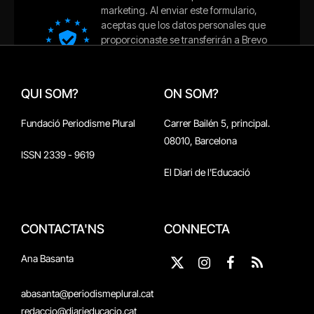
QUI SOM?
ON SOM?
Fundació Periodisme Plural
Carrer Bailén 5, principal.
08010, Barcelona
ISSN 2339 - 9619
El Diari de l'Educació
CONTACTA'NS
CONNECTA
Ana Basanta
X
Instagram
Facebook
RSS
(Twitter)
abasanta@periodismeplural.cat
redaccio@diarieducacio.cat