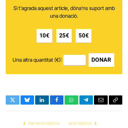
Si t'agrada aquest article, dóna'ns suport amb
una donació.
10€
25€
50€
DONAR
Una altra quantitat (€):
Twitter
Bluesky
LinkedIn
Facebook
WhatsApp
Telegram
Email
Copy
Link
PREVIOUS ARTICLE
NEXT ARTICLE