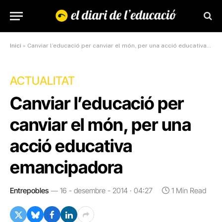
Inici
»
Canviar l’educació per canviar el món, per una acció educativa emancipadora
ACTUALITAT
Canviar l’educació per
canviar el món, per una
acció educativa
emancipadora
Entrepobles
16 - desembre - 2014 · 04:27
1 Min Read