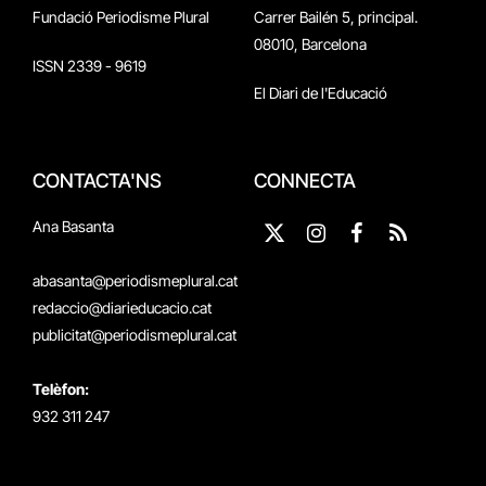
Fundació Periodisme Plural
Carrer Bailén 5, principal.
08010, Barcelona
ISSN 2339 - 9619
El Diari de l'Educació
CONTACTA'NS
CONNECTA
Ana Basanta
X
Instagram
Facebook
RSS
(Twitter)
abasanta@periodismeplural.cat
redaccio@diarieducacio.cat
publicitat@periodismeplural.cat
Telèfon:
932 311 247