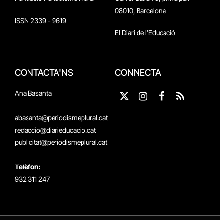
08010, Barcelona
ISSN 2339 - 9619
El Diari de l'Educació
CONTACTA'NS
CONNECTA
Ana Basanta
X
Instagram
Facebook
RSS
(Twitter)
abasanta@periodismeplural.cat
redaccio@diarieducacio.cat
publicitat@periodismeplural.cat
Telèfon:
932 311 247