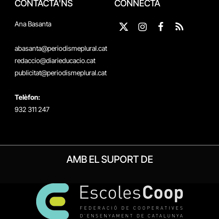
CONTACTA'NS
CONNECTA
Ana Basanta
X
Instagram
Facebook
RSS
(Twitter)
abasanta@periodismeplural.cat
redaccio@diarieducacio.cat
publicitat@periodismeplural.cat
Telèfon:
932 311 247
AMB EL SUPORT DE