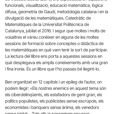
funcionals, visualització, educació matemàtica, lògica
difusa, geometria de Gaudí, metodologia catalana i en la
divulgació de les matemàtiques. Catedràtic de
Matemàtiques de la Universitat Politècnica de
Catalunya, jubilat el 2016. I segur que moltes i molts de
vosaltres el vàreu conèixer en alguna de les moltes
sessions de formació sobre conceptes o didàctica de
les matemàtiques en què vam tenir la sort de participar.
La lectura del llibre ens porta a aquestes sessions en
què desplegava els amplis coneixements amb una gran
i fina ironia. És un llibre que t’ho passes bé llegint-lo.
Ben organitzat en 12 capítols i un epíleg de l’autor, on
podem llegir: «Els nostres enemics en aquest tema són
els ciberdelinqüents, els estafadors de gent gran, els
polítics populistes, els publicistes sense escrúpols, els
economistes i banquers sense ànima, els venedors
sense pietat… Tots ells ja posseeixen recursos