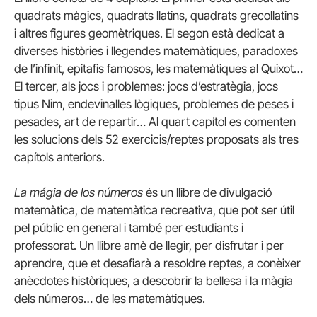
quadrats màgics, quadrats llatins, quadrats grecollatins
i altres figures geomètriques. El segon està dedicat a
diverses històries i llegendes matemàtiques, paradoxes
de l’infinit, epitafis famosos, les matemàtiques al Quixot…
El tercer, als jocs i problemes: jocs d’estratègia, jocs
tipus Nim, endevinalles lògiques, problemes de peses i
pesades, art de repartir… Al quart capítol es comenten
les solucions dels 52 exercicis/reptes proposats als tres
capítols anteriors.
La mágia de los números
és un llibre de divulgació
matemàtica, de matemàtica recreativa, que pot ser útil
pel públic en general i també per estudiants i
professorat. Un llibre amè de llegir, per disfrutar i per
aprendre, que et desafiarà a resoldre reptes, a conèixer
anècdotes històriques, a descobrir la bellesa i la màgia
dels números… de les matemàtiques.