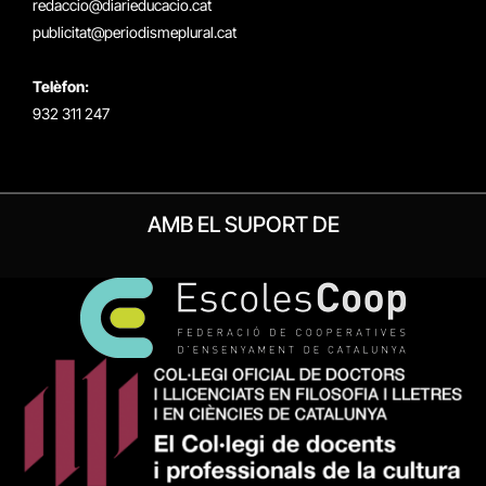
redaccio@diarieducacio.cat
publicitat@periodismeplural.cat
Telèfon:
932 311 247
AMB EL SUPORT DE