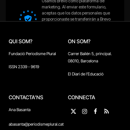
QUI SOM?
ON SOM?
Fundació Periodisme Plural
Carrer Bailén 5, principal.
08010, Barcelona
ISSN 2339 - 9619
El Diari de l'Educació
CONTACTA'NS
CONNECTA
Ana Basanta
X
Instagram
Facebook
RSS
(Twitter)
abasanta@periodismeplural.cat