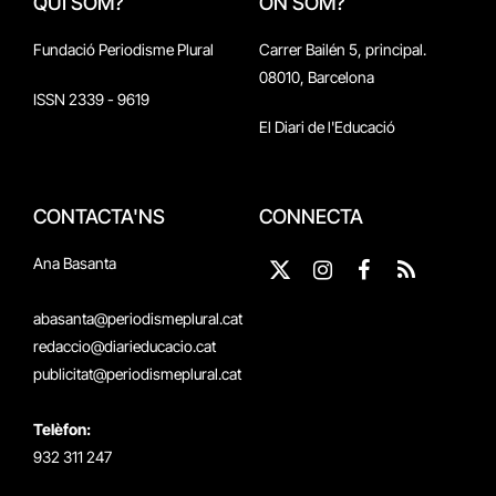
QUI SOM?
ON SOM?
Fundació Periodisme Plural
Carrer Bailén 5, principal.
08010, Barcelona
ISSN 2339 - 9619
El Diari de l'Educació
CONTACTA'NS
CONNECTA
Ana Basanta
X
Instagram
Facebook
RSS
(Twitter)
abasanta@periodismeplural.cat
redaccio@diarieducacio.cat
publicitat@periodismeplural.cat
Telèfon:
932 311 247