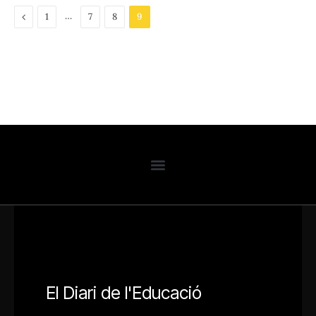
Previous
…
1
7
8
9