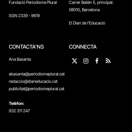
Fundació Periodisme Plural
Carrer Bailén 5, principal.
08010, Barcelona
ISSN 2339 - 9619
El Diari de l'Educació
CONTACTA'NS
CONNECTA
Ana Basanta
X
Instagram
Facebook
RSS
(Twitter)
abasanta@periodismeplural.cat
redaccio@diarieducacio.cat
publicitat@periodismeplural.cat
Telèfon:
932 311 247