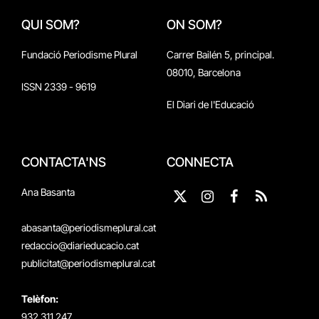
QUI SOM?
ON SOM?
Fundació Periodisme Plural
Carrer Bailén 5, principal.
08010, Barcelona
ISSN 2339 - 9619
El Diari de l'Educació
CONTACTA'NS
CONNECTA
Ana Basanta
X
Instagram
Facebook
RSS
(Twitter)
abasanta@periodismeplural.cat
redaccio@diarieducacio.cat
publicitat@periodismeplural.cat
Telèfon:
932 311 247