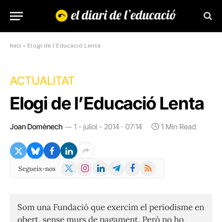
Inici
»
Elogi de l’Educació Lenta
ACTUALITAT
Elogi de l’Educació Lenta
Joan Domènech
1 - juliol - 2014 · 07:14
1 Min Read
X
Instagram
LinkedIn
Telegram
Facebook
RSS
Segueix-nos
(Twitter)
Som una Fundació que exercim el periodisme en
obert, sense murs de pagament. Però no ho