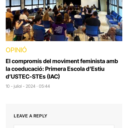
OPINIÓ
El compromís del moviment feminista amb
la coeducació: Primera Escola d’Estiu
d’USTEC-STEs (IAC)
10 - juliol - 2024 · 05:44
LEAVE A REPLY