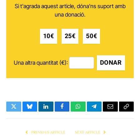
Si t'agrada aquest article, dóna'ns suport amb
una donació.
10€
25€
50€
DONAR
Una altra quantitat (€):
Twitter
Bluesky
LinkedIn
Facebook
WhatsApp
Telegram
Email
Copy
Link
PREVIOUS ARTICLE
NEXT ARTICLE