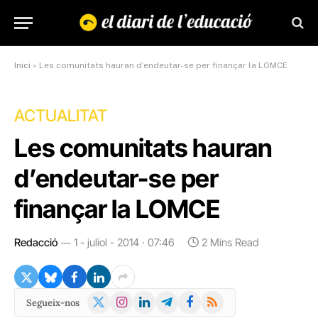
Inici
»
Les comunitats hauran d’endeutar-se per finançar la LOMCE
ACTUALITAT
Les comunitats hauran
d’endeutar-se per
finançar la LOMCE
Redacció
1 - juliol - 2014 · 07:46
2 Mins Read
X
Instagram
LinkedIn
Telegram
Facebook
RSS
Segueix-nos
(Twitter)