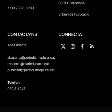
08010, Barcelona
ISSN 2339 - 9619
El Diari de l'Educació
CONTACTA'NS
CONNECTA
Ana Basanta
X
Instagram
Facebook
RSS
(Twitter)
abasanta@periodismeplural.cat
redaccio@diarieducacio.cat
publicitat@periodismeplural.cat
Telèfon:
932 311 247