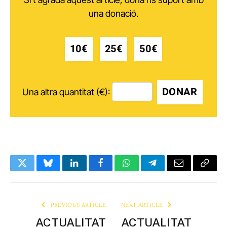
una donació.
10€
25€
50€
DONAR
Una altra quantitat (€):
Twitter
Bluesky
LinkedIn
Facebook
WhatsApp
Telegram
Email
Copy
Link
PREVIOUS ARTICLE
NEXT ARTICLE
ACTUALITAT
ACTUALITAT