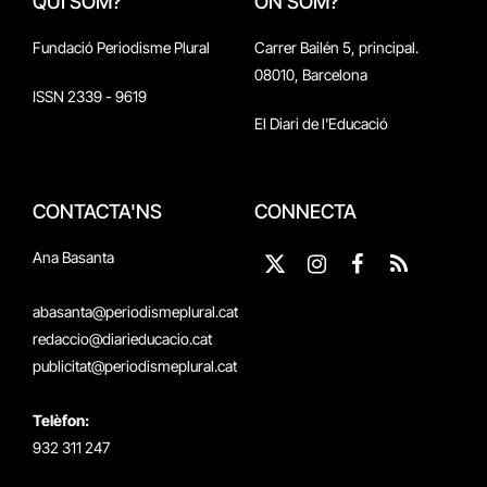
QUI SOM?
ON SOM?
Fundació Periodisme Plural
Carrer Bailén 5, principal.
08010, Barcelona
ISSN 2339 - 9619
El Diari de l'Educació
CONTACTA'NS
CONNECTA
Ana Basanta
X
Instagram
Facebook
RSS
(Twitter)
abasanta@periodismeplural.cat
redaccio@diarieducacio.cat
publicitat@periodismeplural.cat
Telèfon:
932 311 247