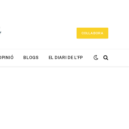
COL·LABORA
OPINIÓ
BLOGS
EL DIARI DE L’FP