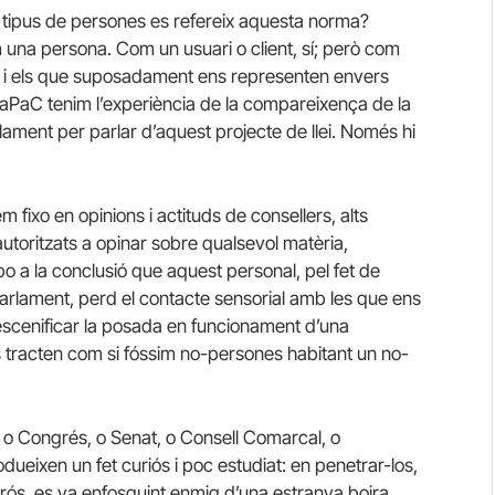
in tipus de persones es refereix aquesta norma?
m una persona. Com un usuari o client, sí; però com
s i els que suposadament ens representen envers
a FaPaC tenim l’experiència de la compareixença de la
lament per parlar d’aquest projecte de llei. Només hi
m fixo en opinions i actituds de consellers, alts
autoritzats a opinar sobre qualsevol matèria,
 a la conclusió que aquest personal, pel fet de
arlament, perd el contacte sensorial amb les que ens
scenificar la posada en funcionament d’una
s tracten com si fóssim no-persones habitant un no-
 o Congrés, o Senat, o Consell Comarcal, o
rodueixen un fet curiós i poc estudiat: en penetrar-los,
rrós, es va enfosquint enmig d’una estranya boira