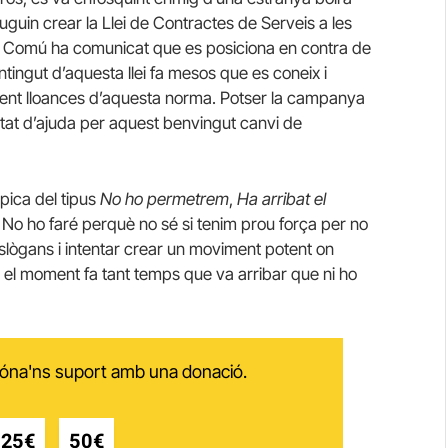
guin crear la Llei de Contractes de Serveis a les
en Comú ha comunicat que es posiciona en contra de
ntingut d’aquesta llei fa mesos que es coneix i
ent lloances d’aquesta norma. Potser la campanya
ultat d’ajuda per aquest benvingut canvi de
pica del tipus
No ho permetrem
,
Ha arribat el
. No ho faré perquè no sé si tenim prou força per no
slògans i intentar crear un moviment potent on
uè el moment fa tant temps que va arribar que ni ho
 dóna'ns suport amb una donació.
25€
50€