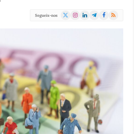
d
X
Instagram
LinkedIn
Telegram
Facebook
RSS
Segueix-nos
(Twitter)