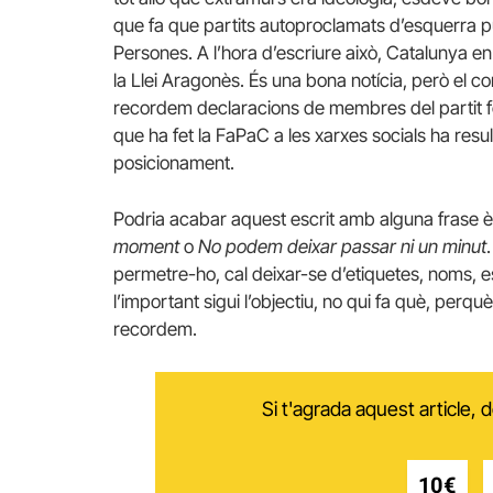
que fa que partits autoproclamats d’esquerra pu
Persones. A l’hora d’escriure això, Catalunya 
la Llei Aragonès. És una bona notícia, però el co
recordem declaracions de membres del partit f
que ha fet la FaPaC a les xarxes socials ha res
posicionament.
Podria acabar aquest escrit amb alguna frase è
moment
o
No podem deixar passar ni un minut
permetre-ho, cal deixar-se d’etiquetes, noms, e
l’important sigui l’objectiu, no qui fa què, perq
recordem.
Si t'agrada aquest article,
10€