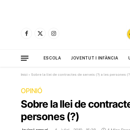
Facebook
X
Instagram
(Twitter)
ESCOLA
JOVENTUT I INFÀNCIA
Inici
»
Sobre la llei de contractes de serveis (?) a les persones (?
OPINIÓ
Sobre la llei de contract
persones (?)