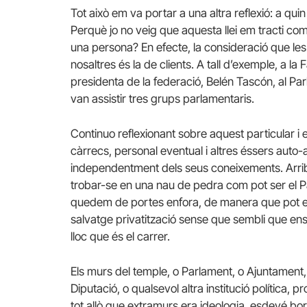
Tot això em va portar a una altra reflexió: a qu
Perquè jo no veig que aquesta llei em tracti co
una persona? En efecte, la consideració que le
nosaltres és la de clients. A tall d’exemple, a l
presidenta de la federació, Belén Tascón, al Par
van assistir tres grups parlamentaris.
Continuo reflexionant sobre aquest particular i e
càrrecs, personal eventual i altres éssers auto-
independentment dels seus coneixements. Arribo
trobar-se en una nau de pedra com pot ser el P
quedem de portes enfora, de manera que pot e
salvatge privatització sense que sembli que en
lloc que és el carrer.
Els murs del temple, o Parlament, o Ajuntament,
Diputació, o qualsevol altra institució política, p
tot allò que extramurs era ideologia, esdevé bo