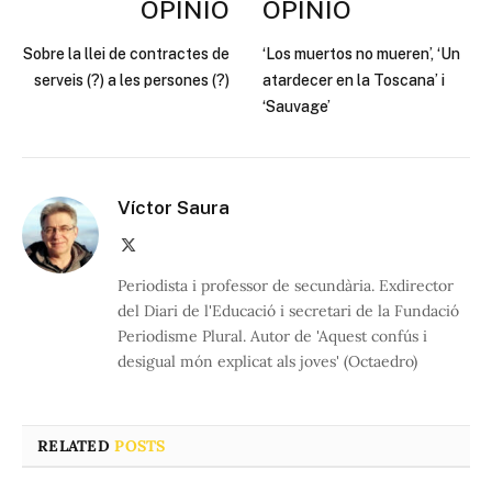
OPINIÓ
OPINIÓ
Sobre la llei de contractes de
‘Los muertos no mueren’, ‘Un
serveis (?) a les persones (?)
atardecer en la Toscana’ i
‘Sauvage’
Víctor Saura
X
(Twitter)
Periodista i professor de secundària. Exdirector
del Diari de l'Educació i secretari de la Fundació
Periodisme Plural. Autor de 'Aquest confús i
desigual món explicat als joves' (Octaedro)
RELATED
POSTS