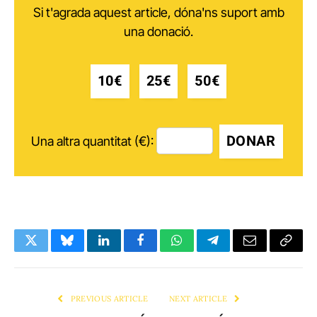
Si t'agrada aquest article, dóna'ns suport amb
una donació.
10€
25€
50€
DONAR
Una altra quantitat (€):
Twitter
Bluesky
LinkedIn
Facebook
WhatsApp
Telegram
Email
Copy
Link
PREVIOUS ARTICLE
NEXT ARTICLE