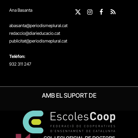
Ana Basanta
X
Instagram
Facebook
RSS
(Twitter)
abasanta@periodismeplural.cat
redaccio@diarieducacio.cat
publicitat@periodismeplural.cat
Telèfon:
932 311 247
AMB EL SUPORT DE