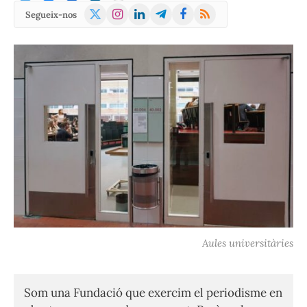
X
Instagram
LinkedIn
Telegram
Facebook
RSS
Segueix-nos
(Twitter)
Aules universitàries
Som una Fundació que exercim el periodisme en