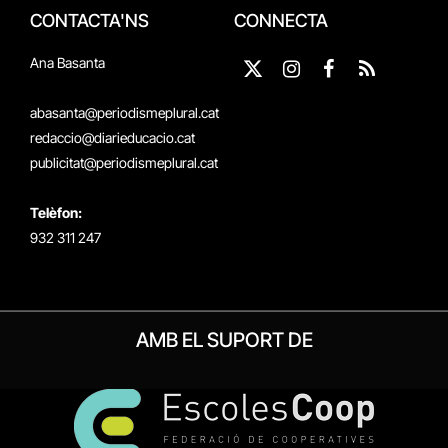
CONTACTA'NS
CONNECTA
Ana Basanta
X
Instagram
Facebook
RSS
(Twitter)
abasanta@periodismeplural.cat
redaccio@diarieducacio.cat
publicitat@periodismeplural.cat
Telèfon:
932 311 247
AMB EL SUPORT DE