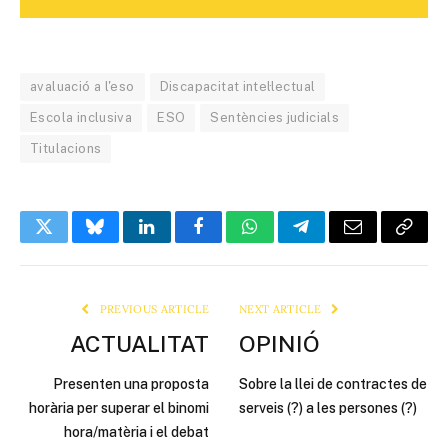
avaluació a l'eso
Discapacitat intel·lectual
Escola inclusiva
ESO
Sentències judicials
Titulacions
Twitter
Bluesky
LinkedIn
Facebook
WhatsApp
Telegram
Email
Copy
Link
PREVIOUS ARTICLE
NEXT ARTICLE
ACTUALITAT
OPINIÓ
Presenten una proposta
Sobre la llei de contractes de
horària per superar el binomi
serveis (?) a les persones (?)
hora/matèria i el debat