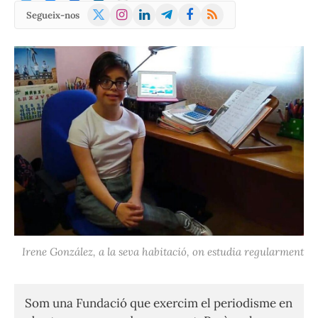
X
Instagram
LinkedIn
Telegram
Facebook
RSS
Segueix-nos
(Twitter)
Irene González, a la seva habitació, on estudia regularment
Som una Fundació que exercim el periodisme en