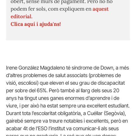
obert, sense murs de pagament. Però no ho
podem fer sols, com expliquem en
aquest
editorial.
Clica aquí i ajuda'ns!
Irene González Magdaleno té síndrome de Down, a més
d’altres problemes de salut associats (problemes de
visió, escoliosi) que eleven el seu grau de discapacitat
per sobre del 65%. Però també al llarg dels seus 20
anys ha tingut unes ganes enormes d’aprendre i de
viure, i per això ha estat sempre una excel·lent estudiant.
Durant tota l’escolaritat obligatòria, a Cuéllar (Segòvia),
gairebé sempre va treure notables i excel·lents, però en
acabar 4t de l’ESO l’institut va comunicar-li als seus
pares que no graduaria. La raó que els van donar: