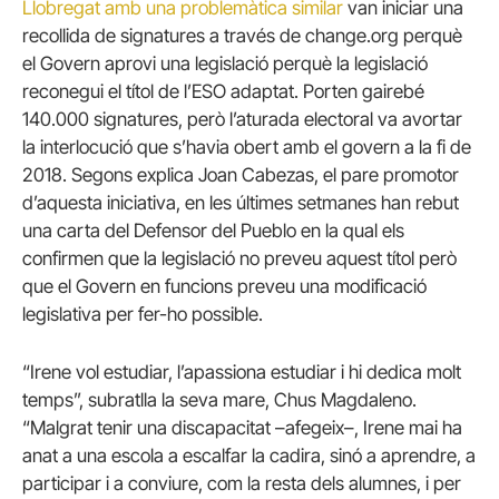
Llobregat amb una problemàtica similar
van iniciar una
recollida de signatures a través de change.org perquè
el Govern aprovi una legislació perquè la legislació
reconegui el títol de l’ESO adaptat. Porten gairebé
140.000 signatures, però l’aturada electoral va avortar
la interlocució que s’havia obert amb el govern a la fi de
2018. Segons explica Joan Cabezas, el pare promotor
d’aquesta iniciativa, en les últimes setmanes han rebut
una carta del Defensor del Pueblo en la qual els
confirmen que la legislació no preveu aquest títol però
que el Govern en funcions preveu una modificació
legislativa per fer-ho possible.
“Irene vol estudiar, l’apassiona estudiar i hi dedica molt
temps”, subratlla la seva mare, Chus Magdaleno.
“Malgrat tenir una discapacitat –afegeix–, Irene mai ha
anat a una escola a escalfar la cadira, sinó a aprendre, a
participar i a conviure, com la resta dels alumnes, i per