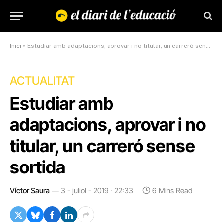
Inici
»
Estudiar amb adaptacions, aprovar i no titular, un carreró sense sortida
ACTUALITAT
Estudiar amb
adaptacions, aprovar i no
titular, un carreró sense
sortida
Víctor Saura
3 - juliol - 2019 · 22:33
6 Mins Read