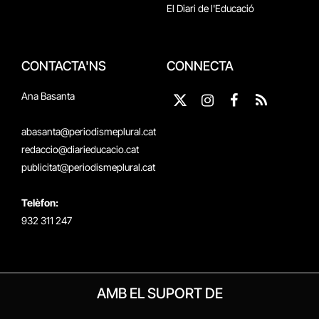
El Diari de l'Educació
CONTACTA'NS
CONNECTA
Ana Basanta
X
Instagram
Facebook
RSS
(Twitter)
abasanta@periodismeplural.cat
redaccio@diarieducacio.cat
publicitat@periodismeplural.cat
Telèfon:
932 311 247
AMB EL SUPORT DE